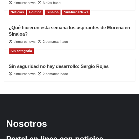
sinmurosnews
3 días hace
Noticias
Politica
Sinaloa
SinMurosNews
¿Qué hicieron esta semana los aspirantes de Morena en
Sinaloa?
sinmurosnews
2 semanas hace
Sin categoría
Sin seguridad no hay desarrollo: Sergio Rojas
sinmurosnews
2 semanas hace
Nosotros
Portal en línea con noticias