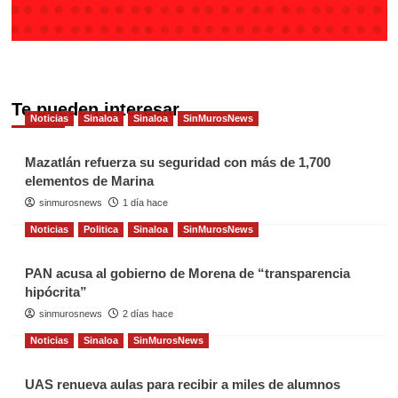
Te pueden interesar
Noticias
Sinaloa
Sinaloa
SinMurosNews
Mazatlán refuerza su seguridad con más de 1,700
elementos de Marina
sinmurosnews
1 día hace
Noticias
Politica
Sinaloa
SinMurosNews
PAN acusa al gobierno de Morena de “transparencia
hipócrita”
sinmurosnews
2 días hace
Noticias
Sinaloa
SinMurosNews
UAS renueva aulas para recibir a miles de alumnos