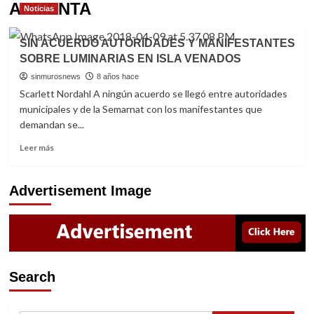
ARMENTA
Noticias
SIN ACUERDO AUTORIDADES Y MANIFESTANTES
SOBRE LUMINARIAS EN ISLA VENADOS
sinmurosnews
8 años hace
Scarlett Nordahl A ningún acuerdo se llegó entre autoridades
municipales y de la Semarnat con los manifestantes que
demandan se...
Read
Leer más
more
about
SIN
Advertisement Image
ACUERDO
AUTORIDADES
Y
MANIFESTANTES
SOBRE
LUMINARIAS
Search
EN
ISLA
VENADOS