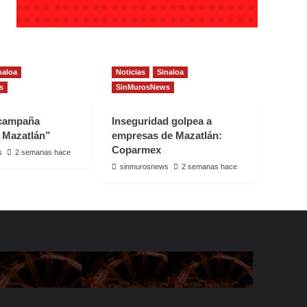
naloa
Noticias
Sinaloa
s
SinMurosNews
 campaña
Inseguridad golpea a
 Mazatlán”
empresas de Mazatlán:
Coparmex
s
2 semanas hace
sinmurosnews
2 semanas hace