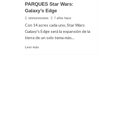
PARQUES Star Wars:
Galaxy’s Edge
sinmurosnews
7 años hace
Con 14 acres cada uno, Star Wars:
Galaxy's Edge será la expansión de la
tierra de un solo tema más...
Read
Leer más
more
about
ANUNCIA
DISNEY
PRÓXIMA
ATRACCIÓN:
EN
LOS
PARQUES
Star
Wars:
Galaxy’s
Edge