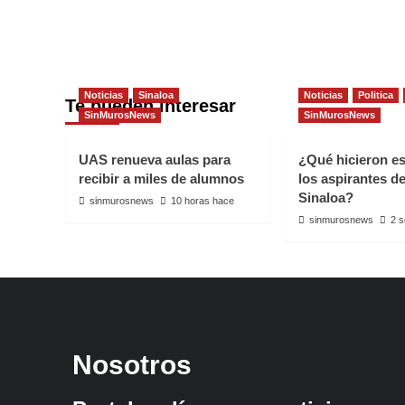
Noticias
Sinaloa
Noticias
Politica
Te pueden interesar
SinMurosNews
SinMurosNews
UAS renueva aulas para
¿Qué hicieron e
recibir a miles de alumnos
los aspirantes d
Sinaloa?
sinmurosnews
10 horas hace
sinmurosnews
2 
Nosotros