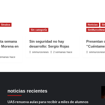
Sinaloa
Noticias
Si
Sin categoría
SinMurosNew
sta semana
Sin seguridad no hay
Presentan
e Morena en
desarrollo: Sergio Rojas
“Cuéntame
sinmurosnews
2 semanas hace
sinmurosnew
semanas hace
noticias recientes
UAS renueva aulas para recibir a miles de alumnos