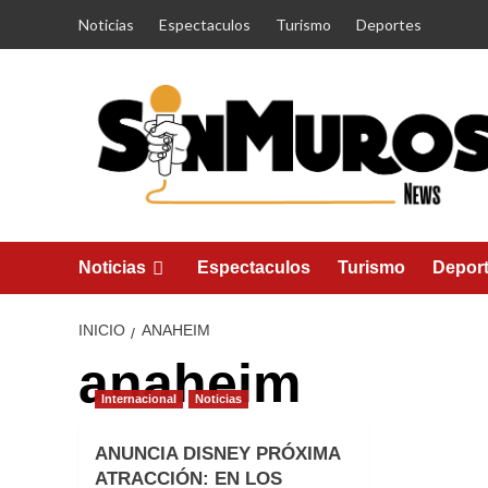
Saltar
Noticias
Espectaculos
Turismo
Deportes
al
contenido
Noticias
Espectaculos
Turismo
Depor
INICIO
ANAHEIM
anaheim
Internacional
Noticias
ANUNCIA DISNEY PRÓXIMA
ATRACCIÓN: EN LOS