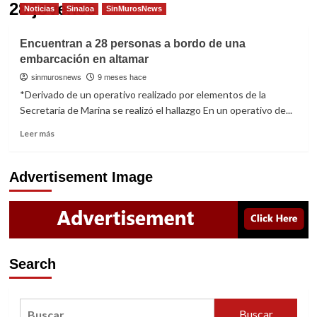
28 jovenes
Noticias
Sinaloa
SinMurosNews
Encuentran a 28 personas a bordo de una
embarcación en altamar
sinmurosnews
9 meses hace
*Derivado de un operativo realizado por elementos de la
Secretaría de Marina se realizó el hallazgo En un operativo de...
Read
Leer más
more
about
Encuentran
Advertisement Image
a
28
personas
a
bordo
de
Search
una
embarcación
en
Buscar:
altamar