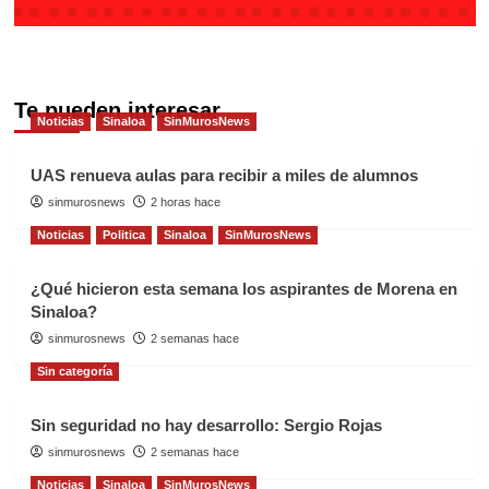
Te pueden interesar
Noticias
Sinaloa
SinMurosNews
UAS renueva aulas para recibir a miles de alumnos
sinmurosnews
2 horas hace
Noticias
Politica
Sinaloa
SinMurosNews
¿Qué hicieron esta semana los aspirantes de Morena en
Sinaloa?
sinmurosnews
2 semanas hace
Sin categoría
Sin seguridad no hay desarrollo: Sergio Rojas
sinmurosnews
2 semanas hace
Noticias
Sinaloa
SinMurosNews