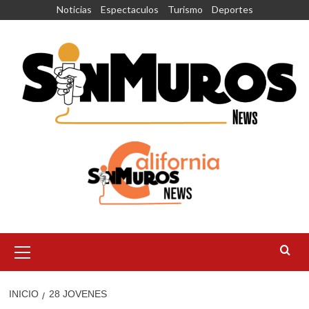
Saltar
Noticias
Espectaculos
Turismo
Deportes
al
contenido
Menú
principal
INICIO
28 JOVENES