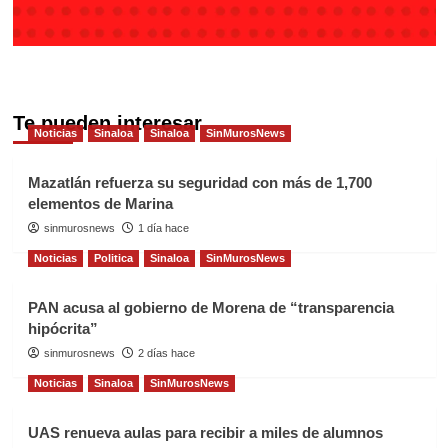
Te pueden interesar
Noticias
Sinaloa
Sinaloa
SinMurosNews
Mazatlán refuerza su seguridad con más de 1,700
elementos de Marina
sinmurosnews
1 día hace
Noticias
Politica
Sinaloa
SinMurosNews
PAN acusa al gobierno de Morena de “transparencia
hipócrita”
sinmurosnews
2 días hace
Noticias
Sinaloa
SinMurosNews
UAS renueva aulas para recibir a miles de alumnos