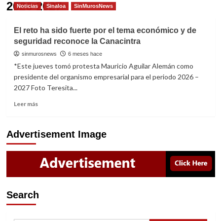
2026-2027
Noticias
Sinaloa
SinMurosNews
El reto ha sido fuerte por el tema económico y de
seguridad reconoce la Canacintra
sinmurosnews
6 meses hace
*Este jueves tomó protesta Mauricio Aguilar Alemán como
presidente del organismo empresarial para el periodo 2026 –
2027 Foto Teresita...
Read
Leer más
more
about
El
Advertisement Image
reto
ha
sido
fuerte
por
el
Search
tema
económico
y