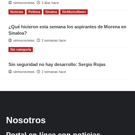
sinmurosnews
3 días hace
Noticias
Politica
Sinaloa
SinMurosNews
¿Qué hicieron esta semana los aspirantes de Morena en
Sinaloa?
sinmurosnews
2 semanas hace
Sin categoría
Sin seguridad no hay desarrollo: Sergio Rojas
sinmurosnews
2 semanas hace
Nosotros
Portal en línea con noticias