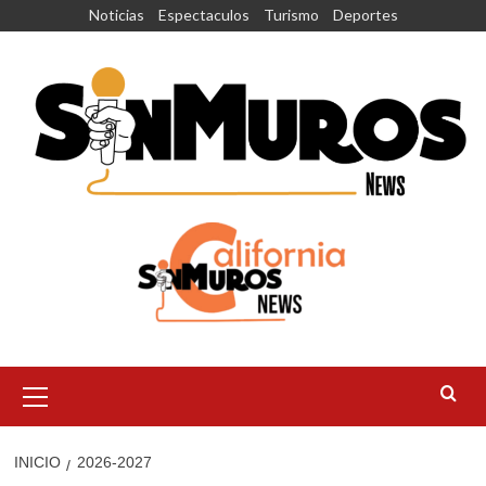
Saltar
Noticias
Espectaculos
Turismo
Deportes
al
contenido
Menú
principal
INICIO
2026-2027