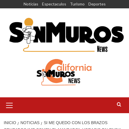
Saltar
Noticias
Espectaculos
Turismo
Deportes
al
contenido
Menú
principal
INICIO
NOTICIAS
SI ME QUEDO CON LOS BRAZOS