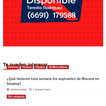
Te pueden interesar
Noticias
Politica
Sinaloa
SinMurosNews
¿Qué hicieron esta semana los aspirantes de Morena en
Sinaloa?
sinmurosnews
1 semana hace
Sin categoría