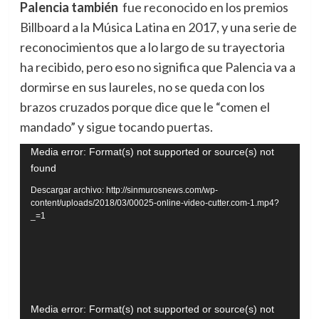
Palencia también
fue reconocido en los premios
Billboard a la Música Latina en 2017, y una serie de
reconocimientos que a lo largo de su trayectoria
ha recibido, pero eso no significa que Palencia va a
dormirse en sus laureles, no se queda con los
brazos cruzados porque dice que le “comen el
mandado” y sigue tocando puertas.
Reproductor
Media error: Format(s) not supported or source(s) not
found
de
vídeo
Descargar archivo: http://sinmurosnews.com/wp-
content/uploads/2018/03/00025-online-video-cutter.com-1.mp4?
_=1
Reproductor
Media error: Format(s) not supported or source(s) not