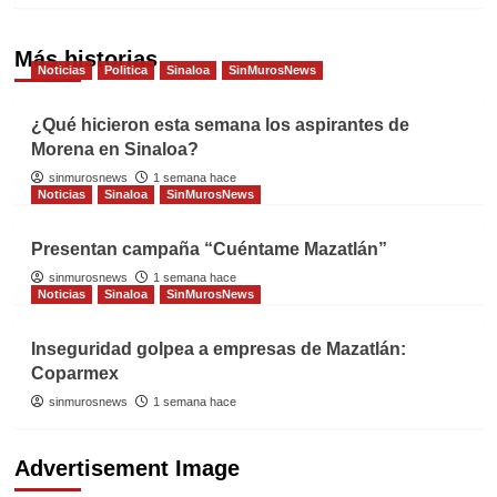
Más historias
Noticias
Politica
Sinaloa
SinMurosNews
¿Qué hicieron esta semana los aspirantes de
Morena en Sinaloa?
sinmurosnews
1 semana hace
Noticias
Sinaloa
SinMurosNews
Presentan campaña “Cuéntame Mazatlán”
sinmurosnews
1 semana hace
Noticias
Sinaloa
SinMurosNews
Inseguridad golpea a empresas de Mazatlán:
Coparmex
sinmurosnews
1 semana hace
Advertisement Image