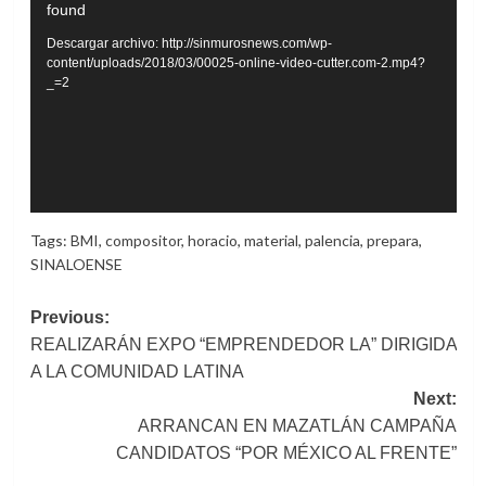
found
de
vídeo
Descargar archivo: http://sinmurosnews.com/wp-
content/uploads/2018/03/00025-online-video-cutter.com-2.mp4?
_=2
Tags:
BMI
,
compositor
,
horacio
,
material
,
palencia
,
prepara
,
SINALOENSE
Post
Previous:
REALIZARÁN EXPO “EMPRENDEDOR LA” DIRIGIDA
navigation
A LA COMUNIDAD LATINA
Next:
ARRANCAN EN MAZATLÁN CAMPAÑA
CANDIDATOS “POR MÉXICO AL FRENTE”