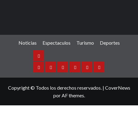
Noticias
Espectaculos
Turismo
Deportes
Noticias
Sinaloa
Nacional
Internacional
Espectaculos
Turismo
Deportes
Copyright © Todos los derechos reservados.
|
CoverNews
por AF themes.