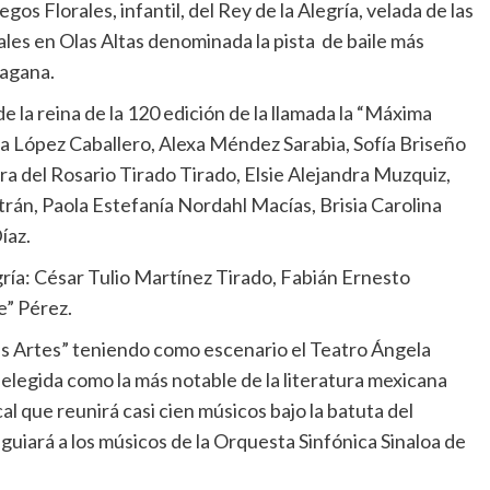
gos Florales, infantil, del Rey de la Alegría, velada de las
cales en Olas Altas denominada la pista de baile más
pagana.
de la reina de la 120 edición de la llamada la “Máxima
la López Caballero, Alexa Méndez Sarabia, Sofía Briseño
 del Rosario Tirado Tirado, Elsie Alejandra Muzquiz,
trán, Paola Estefanía Nordahl Macías, Brisia Carolina
íaz.
ría: César Tulio Martínez Tirado, Fabián Ernesto
e” Pérez.
 las Artes” teniendo como escenario el Teatro Ángela
a elegida como la más notable de la literatura mexicana
l que reunirá casi cien músicos bajo la batuta del
uiará a los músicos de la Orquesta Sinfónica Sinaloa de