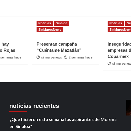
Noticias
Sinaloa
Noticias
Si
SinMurosNews
SinMurosNew
o hay
Presentan campaña
Insegurida
io Rojas
“Cuéntame Mazatlán”
empresas d
Coparmex
 semanas hace
sinmurosnews
2 semanas hace
sinmurosne
noticias recientes
¿Qué hicieron esta semana los aspirantes de Morena
en Sinaloa?