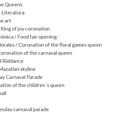
the Queens
 Literatura
he art
 King of joy coronation
ómica / Food fair opening
orales / Coronation of the floral games queen
Coronation of the carnaval queen
d Riddance
Mazatlan skyline
day Carnaval Parade
ation of the children´s queen
ball
esday carnaval parade