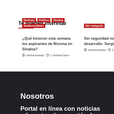
Noticias
Politica
Sinaloa
Te pueden interesar
SinMurosNews
Sin categoría
¿Qué hicieron esta semana
Sin seguridad n
los aspirantes de Morena en
desarrollo: Serg
Sinaloa?
sinmurosnews
2
sinmurosnews
1 semana hace
Nosotros
Portal en línea con noticias