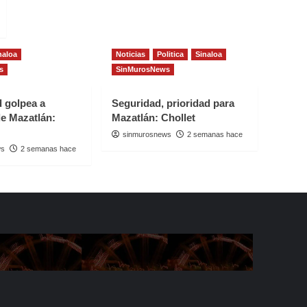
naloa
Noticias
Politica
Sinaloa
s
SinMurosNews
d golpea a
Seguridad, prioridad para
e Mazatlán:
Mazatlán: Chollet
sinmurosnews
2 semanas hace
ws
2 semanas hace