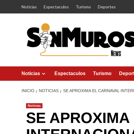
Saltar
Noticias
Espectaculos
Turismo
Deportes
al
contenido
Noticias
Espectaculos
Turismo
Depor
INICIO
NOTICIAS
SE APROXIMA EL CARNAVAL INTER
Noticias
SE APROXIMA