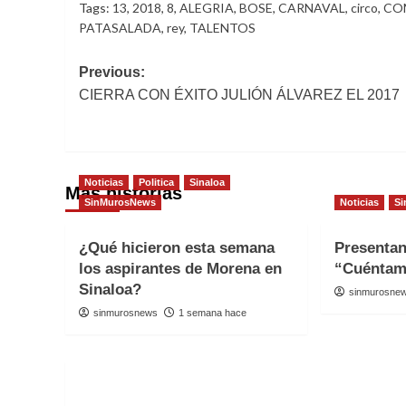
Tags:
13
,
2018
,
8
,
ALEGRIA
,
BOSE
,
CARNAVAL
,
circo
,
CO
PATASALADA
,
rey
,
TALENTOS
Post
Previous:
CIERRA CON ÉXITO JULIÓN ÁLVAREZ EL 2017
navigation
Noticias
Politica
Sinaloa
Más historias
SinMurosNews
Noticias
Si
¿Qué hicieron esta semana
Presenta
los aspirantes de Morena en
“Cuéntam
Sinaloa?
sinmurosne
sinmurosnews
1 semana hace