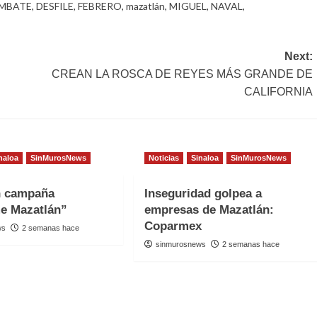
MBATE
,
DESFILE
,
FEBRERO
,
mazatlán
,
MIGUEL
,
NAVAL
,
Next:
CREAN LA ROSCA DE REYES MÁS GRANDE DE
CALIFORNIA
naloa
SinMurosNews
Noticias
Sinaloa
SinMurosNews
n campaña
Inseguridad golpea a
e Mazatlán”
empresas de Mazatlán:
Coparmex
ws
2 semanas hace
sinmurosnews
2 semanas hace