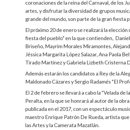
coronaciones de la reina del Carnaval, de los Jue
artes, y disfrutar la diversidad de grupos musi
grande del mundo, son parte de la gran fiesta 
El próximo 20 de enero se realizará la elección 
fiesta del pueblo” en la que contienden, Danie
Briseño, Mayrim Morales Miramontes, Alejandra
Jéssica Margarita López Salazar, Ana Paola Bel
Tirado Martínez y Gabriela Lizbeth Cristerna D
Además estarán los candidatos a Rey de la Aleg
Maldonado Cázares y Sergio Radamés “El Prof
El 2 de febrero se llevará a cabo la “Velada de
Peralta, en la que se honrará al autor de la obr
publicada en el 2017, con un espectáculo musica
maestro Enrique Patrón De Rueda, artista que g
las Artes y la Camerata Mazatlán.