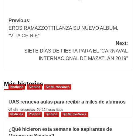
Post
Previous:
EROS RAMAZZOTTI LANZA SU NUEVO ALBUM,
navigation
“VITA CE N’È”
Next:
SIETE DÍAS DE FIESTA PARA EL “CARNAVAL
INTERNACIONAL DE MAZATLÁN 2019”
Más historias
Noticias
Sinaloa
SinMurosNews
UAS renueva aulas para recibir a miles de alumnos
sinmurosnews
12 horas hace
Noticias
Politica
Sinaloa
SinMurosNews
¿Qué hicieron esta semana los aspirantes de
Morena en Sinaloa?