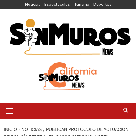
Saltar
Noticias
Espectaculos
Turismo
Deportes
al
contenido
Menú
principal
INICIO
NOTICIAS
PUBLICAN PROTOCOLO DE ACTUACIÓN