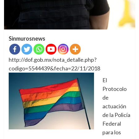
Sinmurosnews
http://dof.gob.mx/nota_detalle.php?
codigo=5544439&fecha=22/11/2018
El
Protocolo
de
actuación
de la Policía
Federal
para los