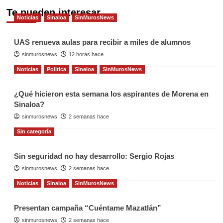
Te pueden interesar
Noticias
Sinaloa
SinMurosNews
UAS renueva aulas para recibir a miles de alumnos
sinmurosnews
12 horas hace
Noticias
Politica
Sinaloa
SinMurosNews
¿Qué hicieron esta semana los aspirantes de Morena en
Sinaloa?
sinmurosnews
2 semanas hace
Sin categoría
Sin seguridad no hay desarrollo: Sergio Rojas
sinmurosnews
2 semanas hace
Noticias
Sinaloa
SinMurosNews
Presentan campaña “Cuéntame Mazatlán”
sinmurosnews
2 semanas hace