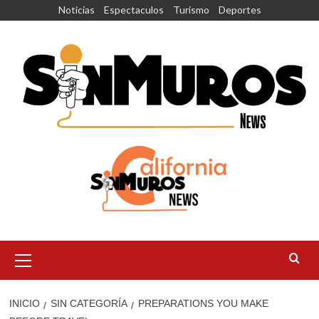
Saltar
Noticias
Espectaculos
Turismo
Deportes
al
contenido
Menú
principal
INICIO
SIN CATEGORÍA
PREPARATIONS YOU MAKE