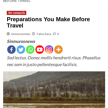
BEFORE TRAVEL
Sin categoría
Preparations You Make Before
Travel
sinmurosnews
7 años hace
0
Sinmurosnews
Sed lectus. Donec mollis hendrerit risus. Phasellus
nec sem in justo pellentesque facilisis.