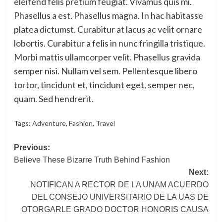
eleifend felis pretium feugiat. Vivamus quis mi.
Phasellus a est. Phasellus magna. In hac habitasse
platea dictumst. Curabitur at lacus ac velit ornare
lobortis. Curabitur a felis in nunc fringilla tristique.
Morbi mattis ullamcorper velit. Phasellus gravida
semper nisi. Nullam vel sem. Pellentesque libero
tortor, tincidunt et, tincidunt eget, semper nec,
quam. Sed hendrerit.
Tags:
Adventure
,
Fashion
,
Travel
Post
Previous:
Believe These Bizarre Truth Behind Fashion
navigation
Next:
NOTIFICAN A RECTOR DE LA UNAM ACUERDO
DEL CONSEJO UNIVERSITARIO DE LA UAS DE
OTORGARLE GRADO DOCTOR HONORIS CAUSA