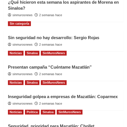
¿Qué hicieron esta semana los aspirantes de Morena en
Sinaloa?
sinmurosnews
2 semanas hace
Sin categoría
Sin seguridad no hay desarrollo: Sergio Rojas
sinmurosnews
2 semanas hace
Noticias
Sinaloa
SinMurosNews
Presentan campaña “Cuéntame Mazatlán”
sinmurosnews
2 semanas hace
Noticias
Sinaloa
SinMurosNews
Inseguridad golpea a empresas de Mazatlán: Coparmex
sinmurosnews
2 semanas hace
Noticias
Politica
Sinaloa
SinMurosNews
Seguridad, prioridad para Mazatlán: Chollet