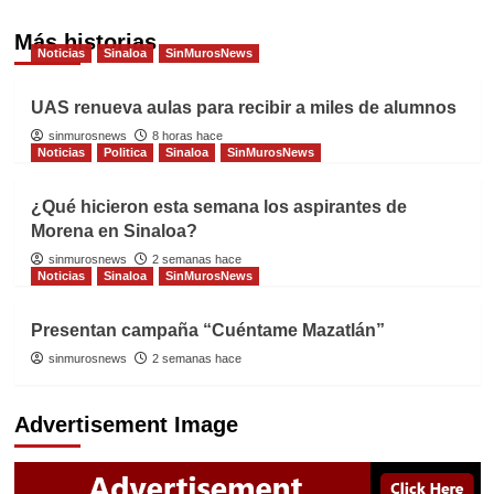
Más historias
Noticias
Sinaloa
SinMurosNews
UAS renueva aulas para recibir a miles de alumnos
sinmurosnews
8 horas hace
Noticias
Politica
Sinaloa
SinMurosNews
¿Qué hicieron esta semana los aspirantes de
Morena en Sinaloa?
sinmurosnews
2 semanas hace
Noticias
Sinaloa
SinMurosNews
Presentan campaña “Cuéntame Mazatlán”
sinmurosnews
2 semanas hace
Advertisement Image