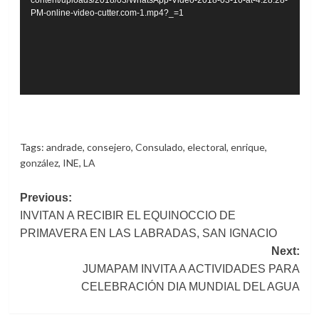
PM-online-video-cutter.com-1.mp4?_=1
Tags:
andrade
,
consejero
,
Consulado
,
electoral
,
enrique
,
gonzález
,
INE
,
LA
Post
Previous:
INVITAN A RECIBIR EL EQUINOCCIO DE
navigation
PRIMAVERA EN LAS LABRADAS, SAN IGNACIO
Next:
JUMAPAM INVITA A ACTIVIDADES PARA
CELEBRACIÓN DIA MUNDIAL DEL AGUA