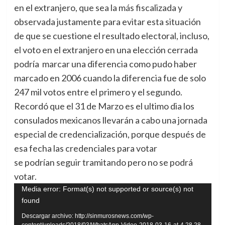
en el extranjero, que sea la más fiscalizada y
observada justamente para evitar esta situación
de que se cuestione el resultado electoral, incluso,
el voto en el extranjero en una elección cerrada
podría marcar una diferencia como pudo haber
marcado en 2006 cuando la diferencia fue de solo
247 mil votos entre el primero y el segundo.
Recordó que el 31 de Marzo es el ultimo dia los
consulados mexicanos llevarán a cabo una jornada
especial de credencialización, porque después de
esa fecha las credenciales para votar
se podrían seguir tramitando pero no se podrá
votar.
Reproductor
Media error: Format(s) not supported or source(s) not
found
de
vídeo
Descargar archivo: http://sinmurosnews.com/wp-
content/uploads/2018/03/WhatsApp-Video-2018-03-16-at-4.28.28-