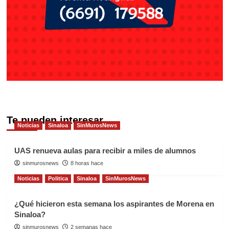
Te pueden interesar
Noticias
Sinaloa
SinMurosNews
UAS renueva aulas para recibir a miles de alumnos
sinmurosnews
8 horas hace
Noticias
Politica
Sinaloa
SinMurosNews
¿Qué hicieron esta semana los aspirantes de Morena en
Sinaloa?
sinmurosnews
2 semanas hace