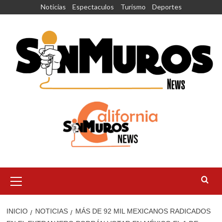
Saltar
Noticias
Espectaculos
Turismo
Deportes
al
contenido
Menú
principal
INICIO
NOTICIAS
MÁS DE 92 MIL MEXICANOS RADICADOS