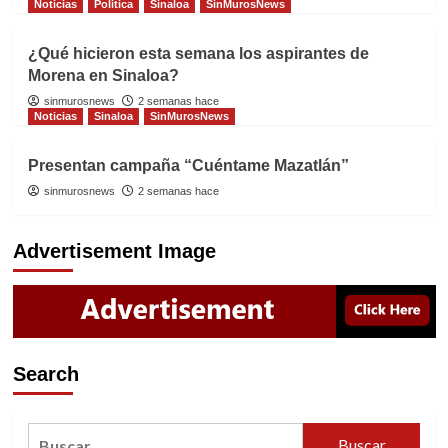
Noticias
Politica
Sinaloa
SinMurosNews
¿Qué hicieron esta semana los aspirantes de
Morena en Sinaloa?
sinmurosnews
2 semanas hace
Noticias
Sinaloa
SinMurosNews
Presentan campaña “Cuéntame Mazatlán”
sinmurosnews
2 semanas hace
Advertisement Image
Search
Buscar: