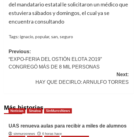
del mandatario estatal le solicitaron un médico que
estuviera sábados y domingos, el cual ya se
encuentra consultando
Tags:
ignacio
,
popular
,
san
,
seguro
Post
Previous:
“EXPO-FERIA DEL OSTIÓN ELOTA 2O19”
navigation
CONGREGÓ MÁS DE 8 MIL PERSONAS
Next:
HAY QUE DECIRLO: ARNULFO TORRES
Más historias
Noticias
Sinaloa
SinMurosNews
UAS renueva aulas para recibir a miles de alumnos
sinmurosnews
6 horas hace