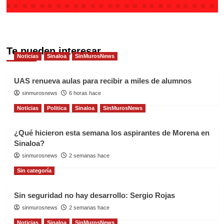
Te pueden interesar
Noticias
Sinaloa
SinMurosNews
UAS renueva aulas para recibir a miles de alumnos
sinmurosnews
6 horas hace
Noticias
Politica
Sinaloa
SinMurosNews
¿Qué hicieron esta semana los aspirantes de Morena en
Sinaloa?
sinmurosnews
2 semanas hace
Sin categoría
Sin seguridad no hay desarrollo: Sergio Rojas
sinmurosnews
2 semanas hace
Noticias
Sinaloa
SinMurosNews