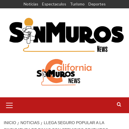
Saltar
Noticias
Espectaculos
Turismo
Deportes
al
contenido
Menú
principal
INICIO
NOTICIAS
LLEGA SEGURO POPULAR A LA