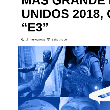
MÁS GRANDE 
UNIDOS 2018
“E3”
sinmurosnews
8 años hace