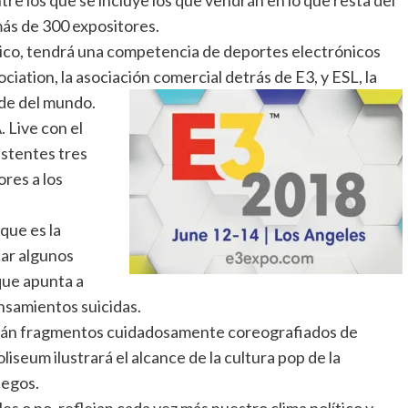
tre los que se incluye los que vendrán en lo que resta del
más de 300 expositores.
lico, tendrá una competencia de deportes electrónicos
ation, la asociación comercial detrás de E3, y ESL, la
de del mundo.
 Live con el
istentes tres
res a los
que es la
car algunos
que apunta a
ensamientos suicidas.
rán fragmentos cuidadosamente coreografiados de
iseum ilustrará el alcance de la cultura pop de la
uegos.