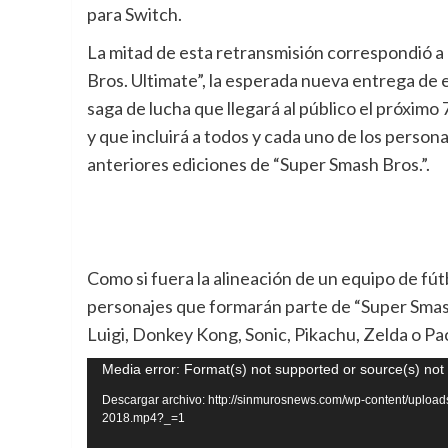
para Switch.
La mitad de esta retransmisión correspondió 
Bros. Ultimate”, la esperada nueva entrega de
saga de lucha que llegará al público el próximo
y que incluirá a todos y cada uno de los persona
anteriores ediciones de “Super Smash Bros.”.
Como si fuera la alineación de un equipo de fú
personajes que formarán parte de “Super Smash
Luigi, Donkey Kong, Sonic, Pikachu, Zelda o P
Reproductor
Media error: Format(s) not supported or source(s) not
de
Descargar archivo: http://sinmurosnews.com/wp-content/uploa
2018.mp4?_=1
vídeo