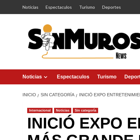
Saltar
Noticias
Espectaculos
Turismo
Deportes
al
contenido
Noticias
Espectaculos
Turismo
Depor
INICIO
SIN CATEGORÍA
INICIÓ EXPO ENTRETENIMI
Internacional
Noticias
Sin categoría
INICIÓ EXPO 