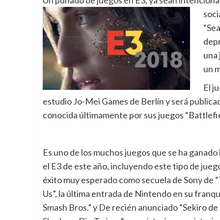
Un puñado de juegos en E3, ya sean intencionale
soci
“Sea
depr
una 
un m
El j
estudio Jo-Mei Games de Berlín y será publica
conocida últimamente por sus juegos “Battlefie
Es uno de los muchos juegos que se ha ganado 
el E3 de este año, incluyendo este tipo de jueg
éxito muy esperado como secuela de Sony de “
Us”, la última entrada de Nintendo en su franqu
Smash Bros.” y De recién anunciado “Sekiro de