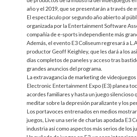
de productos de la industria del videojuegos en
año y el 2019, que se presentarán a través de 
El espectáculo por segundo año abierto al púb
organizada por la Entertainment Software Associ
compañía de e-sports independiente más gran
Además, el evento E3 Coliseum regresará a L.A.
productor Geoff Keighley, que les dará a los as
días completos de paneles y acceso tras bastido
grandes anuncios del programa.
La extravagancia de marketing de videojuegos 
Electronic Entertainment Expo (E3) planea to
acordes familiares y hasta un juego silencioso 
meditar sobre la depresión paralizante y los p
Los portavoces entrenados en medios mostra
juegos, Live una serie de charlas apodada E3 Col
industria así como aspectos más serios de los j