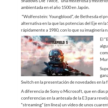
Shadows Die Twice, “una misteriosa y misterio
ambientada en el año 1500 en Japón.
“Wolfenstein: Youngblood”, de Bethesda el pró
alternativa en la que las potencias del Eje en
rápidamente a 1980, con lo que su imaginería n
El “
algu
comb
Mund
Supe
gana
Switch en la presentación de novedades en la 
A diferencia de Sony o Microsoft, que en días 
conferencias en la antesala de la E3 para revel
“streaming” (en línea) un vídeo de unos cuaren