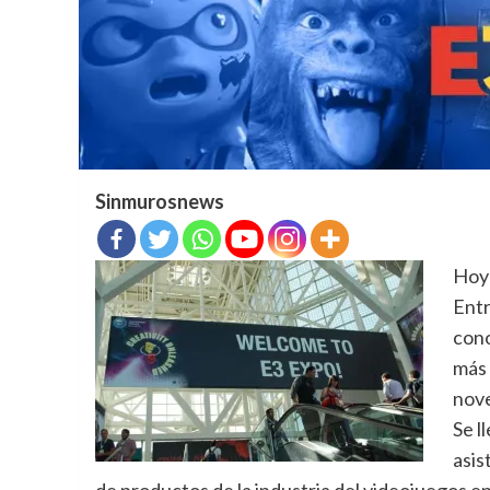
Sinmurosnews
Hoy 
Entr
cono
más 
nove
Se l
asis