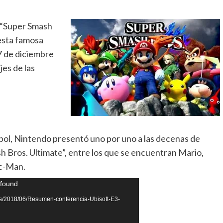
a “Super Smash
 esta famosa
 7 de diciembre
jes de las
tbol, Nintendo presentó uno por uno a las decenas de
 Bros. Ultimate”, entre los que se encuentran Mario,
ac-Man.
 found
ds/2018/06/Resumen-conferencia-Ubisoft-E3-