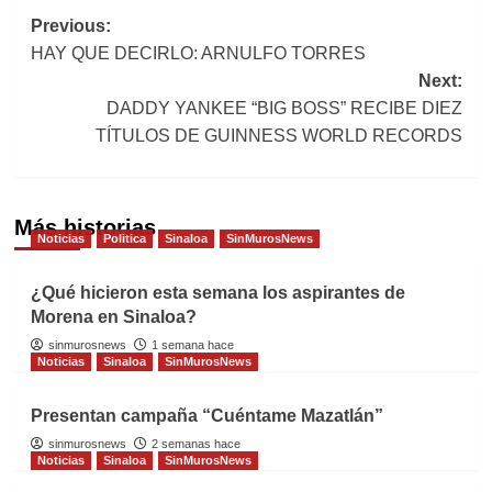
Post
Previous:
HAY QUE DECIRLO: ARNULFO TORRES
navigation
Next:
DADDY YANKEE “BIG BOSS” RECIBE DIEZ
TÍTULOS DE GUINNESS WORLD RECORDS
Más historias
Noticias
Politica
Sinaloa
SinMurosNews
¿Qué hicieron esta semana los aspirantes de
Morena en Sinaloa?
sinmurosnews
1 semana hace
Noticias
Sinaloa
SinMurosNews
Presentan campaña “Cuéntame Mazatlán”
sinmurosnews
2 semanas hace
Noticias
Sinaloa
SinMurosNews