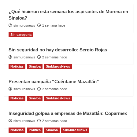
¿Qué hicieron esta semana los aspirantes de Morena en
Sinaloa?
sinmurosnews
1 semana hace
Sin categoría
Sin seguridad no hay desarrollo: Sergio Rojas
sinmurosnews
2 semanas hace
Noticias
Sinaloa
SinMurosNews
Presentan campaña “Cuéntame Mazatlán”
sinmurosnews
2 semanas hace
Noticias
Sinaloa
SinMurosNews
Inseguridad golpea a empresas de Mazatlán: Coparmex
sinmurosnews
2 semanas hace
Noticias
Politica
Sinaloa
SinMurosNews