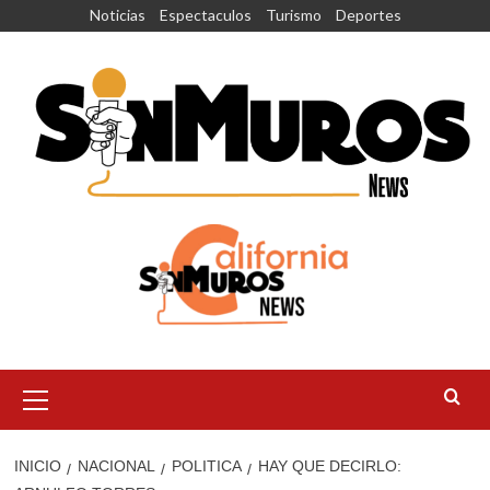
Saltar
Noticias
Espectaculos
Turismo
Deportes
al
contenido
Menú
principal
INICIO
NACIONAL
POLITICA
HAY QUE DECIRLO: