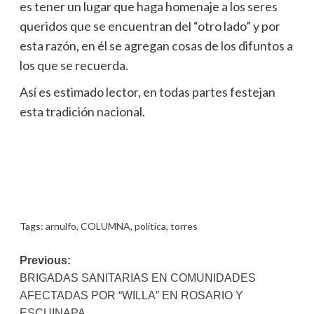
es tener un lugar que haga homenaje a los seres
queridos que se encuentran del “otro lado” y por
esta razón, en él se agregan cosas de los difuntos a
los que se recuerda.
Así es estimado lector, en todas partes festejan
esta tradición nacional.
Tags:
arnulfo
,
COLUMNA
,
politica
,
torres
Post
Previous:
BRIGADAS SANITARIAS EN COMUNIDADES
navigation
AFECTADAS POR “WILLA” EN ROSARIO Y
ESCUINAPA