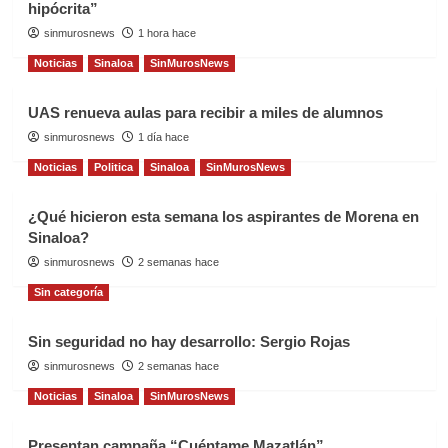
hipócrita”
sinmurosnews
1 hora hace
Noticias
Sinaloa
SinMurosNews
UAS renueva aulas para recibir a miles de alumnos
sinmurosnews
1 día hace
Noticias
Politica
Sinaloa
SinMurosNews
¿Qué hicieron esta semana los aspirantes de Morena en
Sinaloa?
sinmurosnews
2 semanas hace
Sin categoría
Sin seguridad no hay desarrollo: Sergio Rojas
sinmurosnews
2 semanas hace
Noticias
Sinaloa
SinMurosNews
Presentan campaña “Cuéntame Mazatlán”