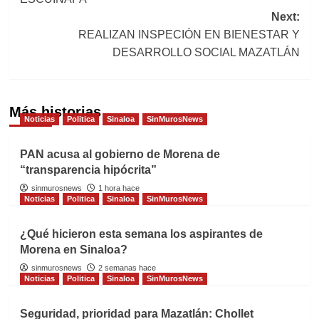
Next:
REALIZAN INSPECIÓN EN BIENESTAR Y
DESARROLLO SOCIAL MAZATLÁN
Más historias
Noticias
Politica
Sinaloa
SinMurosNews
PAN acusa al gobierno de Morena de
“transparencia hipócrita”
sinmurosnews
1 hora hace
Noticias
Politica
Sinaloa
SinMurosNews
¿Qué hicieron esta semana los aspirantes de
Morena en Sinaloa?
sinmurosnews
2 semanas hace
Noticias
Politica
Sinaloa
SinMurosNews
Seguridad, prioridad para Mazatlán: Chollet