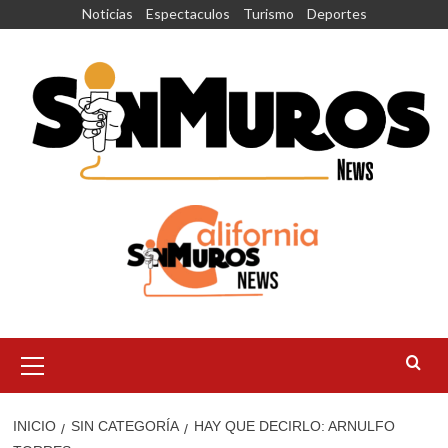
Saltar
Noticias
Espectaculos
Turismo
Deportes
al
contenido
Menú
principal
INICIO
SIN CATEGORÍA
HAY QUE DECIRLO: ARNULFO