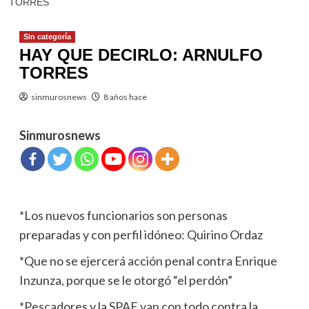
TORRES
Sin categoría
HAY QUE DECIRLO: ARNULFO
TORRES
sinmurosnews
8 años hace
Sinmurosnews
*Los nuevos funcionarios son personas
preparadas y con perfil idóneo: Quirino Ordaz
*Que no se ejercerá acción penal contra Enrique
Inzunza, porque se le otorgó “el perdón”
*Pescadores y la SPAE van con todo contra la