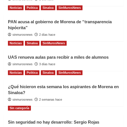
Noticias
Politica
Sinaloa
SinMurosNews
PAN acusa al gobierno de Morena de “transparencia
hipócrita”
sinmurosnews
2 días hace
Noticias
Sinaloa
SinMurosNews
UAS renueva aulas para recibir a miles de alumnos
sinmurosnews
3 días hace
Noticias
Politica
Sinaloa
SinMurosNews
¿Qué hicieron esta semana los aspirantes de Morena en
Sinaloa?
sinmurosnews
2 semanas hace
Sin categoría
Sin seguridad no hay desarrollo: Sergio Rojas