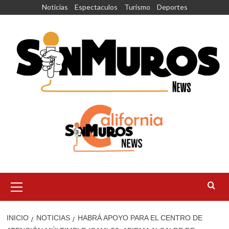
Saltar
Noticias
Espectaculos
Turismo
Deportes
al
contenido
Menú
principal
INICIO
NOTICIAS
HABRÁ APOYO PARA EL CENTRO DE