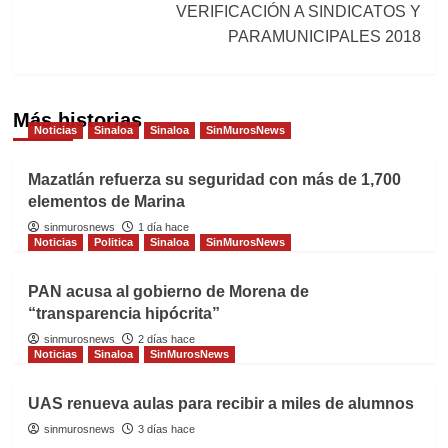
VERIFICACIÓN A SINDICATOS Y
PARAMUNICIPALES 2018
Más historias
Noticias
Sinaloa
Sinaloa
SinMurosNews
Mazatlán refuerza su seguridad con más de 1,700
elementos de Marina
sinmurosnews
1 día hace
Noticias
Politica
Sinaloa
SinMurosNews
PAN acusa al gobierno de Morena de
“transparencia hipócrita”
sinmurosnews
2 días hace
Noticias
Sinaloa
SinMurosNews
UAS renueva aulas para recibir a miles de alumnos
sinmurosnews
3 días hace