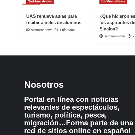
SinMurosNews
SinMurosNews
UAS renueva aulas para
¿Qué hicieron e
recibir a miles de alumnos
los aspirantes d
Sinaloa?
sinmurosnews
1 día hace
sinmurosnews
2
Nosotros
Portal en línea con noticias
relevantes de espectáculos,
turismo, política, pesca,
migración…Forma parte de una
red de sitios online en español