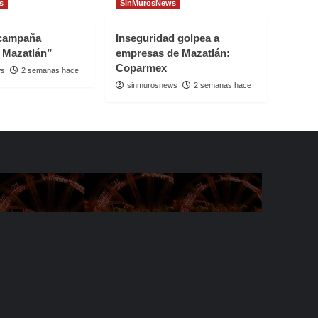
s
SinMurosNews
 campaña
Inseguridad golpea a
 Mazatlán”
empresas de Mazatlán:
Coparmex
ws
2 semanas hace
sinmurosnews
2 semanas hace