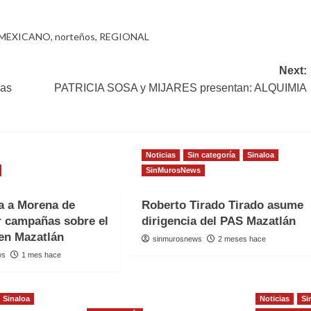
MEXICANO
,
norteños
,
REGIONAL
Next:
las
PATRICIA SOSA y MIJARES presentan: ALQUIMIA
Noticias
Sin categoría
Sinaloa
SinMurosNews
a a Morena de
Roberto Tirado Tirado asume
ar campañas sobre el
dirigencia del PAS Mazatlán
en Mazatlán
sinmurosnews
2 meses hace
ws
1 mes hace
Sinaloa
Noticias
Si