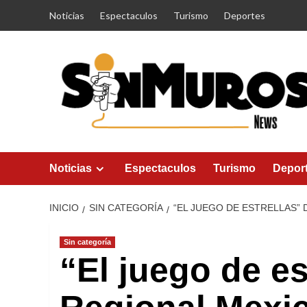
Saltar
Noticias
Espectaculos
Turismo
Deportes
al
contenido
Noticias
Espectaculos
Turismo
Depor
INICIO
SIN CATEGORÍA
“EL JUEGO DE ESTRELLAS” 
Sin categoría
“El juego de es