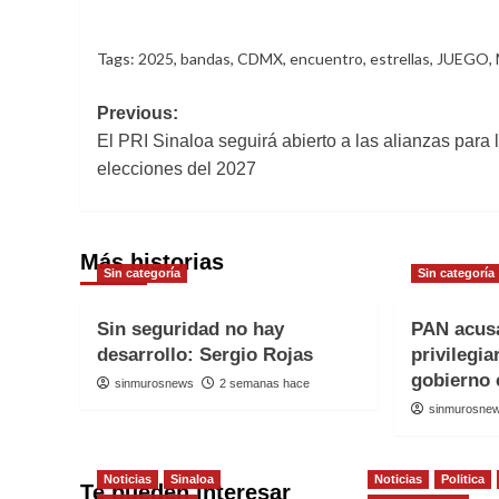
Tags:
2025
,
bandas
,
CDMX
,
encuentro
,
estrellas
,
JUEGO
,
Post
Previous:
El PRI Sinaloa seguirá abierto a las alianzas para 
navigation
elecciones del 2027
Más historias
Sin categoría
Sin categoría
Sin seguridad no hay
PAN acus
desarrollo: Sergio Rojas
privilegi
gobierno 
sinmurosnews
2 semanas hace
sinmurosne
Noticias
Sinaloa
Noticias
Politica
Te pueden interesar