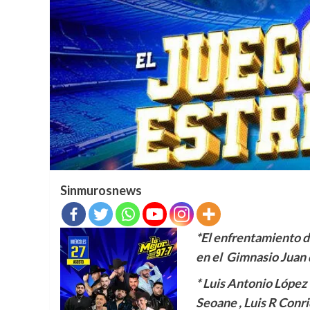
Sinmurosnews
*El enfrentamiento d
en el Gimnasio Juan 
⁠* ⁠Luis Antonio López
Seoane , Luis R Conr