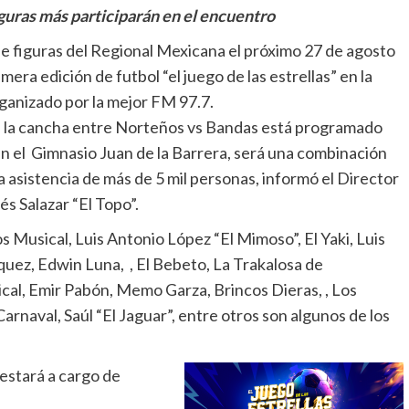
iguras más participarán en el encuentro
de figuras del Regional Mexicana el próximo 27 de agosto
imera edición de futbol “el juego de las estrellas” en la
ganizado por la mejor FM 97.7.
 la cancha entre Norteños vs Bandas está programado
 en el Gimnasio Juan de la Barrera, será una combinación
la asistencia de más de 5 mil personas, informó el Director
s Salazar “El Topo”.
 Musical, ⁠Luis Antonio López “El Mimoso”, ⁠El Yaki, Luis
iquez, Edwin Luna, , El Bebeto, La Trakalosa de
 Emir Pabón, ⁠⁠Memo Garza, ⁠⁠Brincos Dieras, , ⁠⁠Los
naval, Saúl “El Jaguar”, entre otros son algunos de los
estará a cargo de