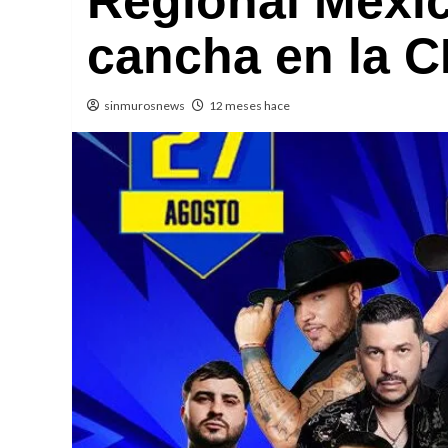
Regional Mexic
cancha en la 
sinmurosnews
12 meses hace