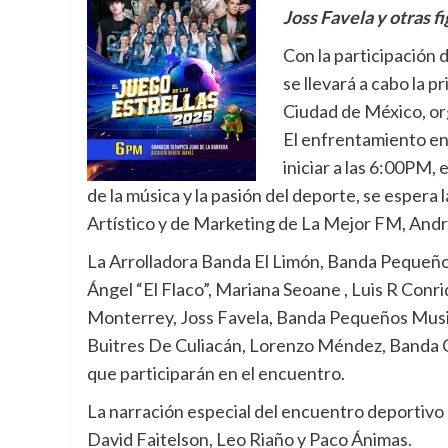
Joss Favela y otras f
Con la participación 
se llevará a cabo la pr
Ciudad de México, or
El enfrentamiento en
iniciar a las 6:00PM,
de la música y la pasión del deporte, se espera 
Artístico y de Marketing de La Mejor FM, André
⁠La Arrolladora Banda El Limón, ⁠Banda Pequeños
Ángel “El Flaco”, Mariana Seoane , Luis R Conr
Monterrey, Joss Favela, Banda Pequeños Musical,
Buitres De Culiacán, Lorenzo Méndez, Banda Car
que participarán en el encuentro.
La narración especial del encuentro deportivo 
David Faitelson, Leo Riaño y Paco Ánimas.