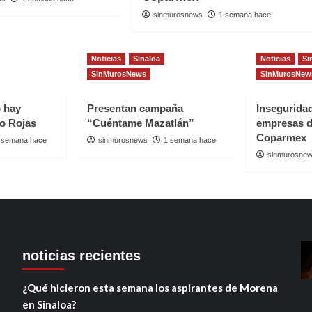
sinmurosnews
1 semana hace
Noticias
Sinaloa
Noticias
Si
SinMurosNews
SinMurosNew
o hay
Presentan campaña
Insegurida
io Rojas
“Cuéntame Mazatlán”
empresas d
Coparmex
 semana hace
sinmurosnews
1 semana hace
sinmurosne
noticias recientes
¿Qué hicieron esta semana los aspirantes de Morena
en Sinaloa?