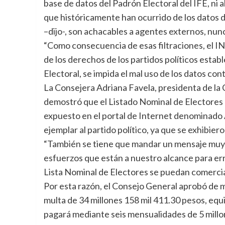
base de datos del Padrón Electoral del IFE, ni 
que históricamente han ocurrido de los datos 
–dijo-, son achacables a agentes externos, nunc
“Como consecuencia de esas filtraciones, el I
de los derechos de los partidos políticos establ
Electoral, se impida el mal uso de los datos con
La Consejera Adriana Favela, presidenta de la
demostró que el Listado Nominal de Electores 
expuesto en el portal de Internet denominado
ejemplar al partido político, ya que se exhibier
“También se tiene que mandar un mensaje muy 
esfuerzos que están a nuestro alcance para erra
Lista Nominal de Electores se puedan comerciali
Por esta razón, el Consejo General aprobó d
multa de 34 millones 158 mil 411.30 pesos, equi
pagará mediante seis mensualidades de 5 millo