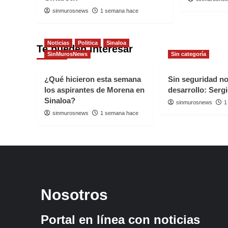
sinmurosnews
1 semana hace
Noticias
Politica
Sinaloa
Te pueden interesar
SinMurosNews
Sin categoría
¿Qué hicieron esta semana
Sin seguridad n
los aspirantes de Morena en
desarrollo: Serg
Sinaloa?
sinmurosnews
1
sinmurosnews
1 semana hace
Nosotros
Portal en línea con noticias