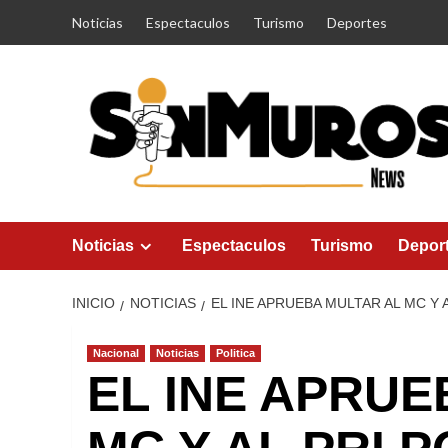
Saltar
Noticias
Espectaculos
Turismo
Deportes
al
contenido
Noticias
Espectaculos
Turismo
Depor
INICIO
NOTICIAS
EL INE APRUEBA MULTAR AL MC Y 
Nacional
Noticias
Politica
EL INE APRUE