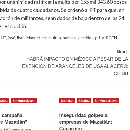
r unanimidad ratificar la multa por 155 mil 343.60 pesos
ndebida de cuatro ciudadanos. Se ordenó al PT para que, en
adrón de militantes, sean dados de baja dentro de las 24
e resolución.
INE
,
josé
,
lista
,
Manuel
,
mc
,
multan
,
nominal
,
partidos
,
pri
,
VIRGEN
Next:
HABRÁ IMPACTO EN MÉXICO A PESAR DE LA
EXENCIÓN DE ARANCELES DE USA AL ACERO:
CEIGB
naloa
SinMurosNews
Noticias
Sinaloa
SinMurosNews
n campaña
Inseguridad golpea a
e Mazatlán”
empresas de Mazatlán:
Coparmex
ws
1 semana hace