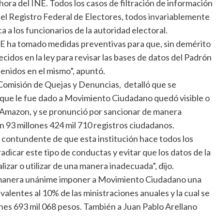
ahora del INE. Todos los casos de filtración de información
del Registro Federal de Electores, todos invariablemente
a a los funcionarios de la autoridad electoral.
NE ha tomado medidas preventivas para que, sin demérito
ecidos en la ley para revisar las bases de datos del Padrón
tenidos en el mismo”, apuntó.
 Comisión de Quejas y Denuncias, detalló que se
que le fue dado a Movimiento Ciudadano quedó visible o
 Amazon, y se pronunció por sancionar de manera
on 93 millones 424 mil 710 registros ciudadanos.
contundente de que esta institución hace todos los
dicar este tipo de conductas y evitar que los datos de la
zar o utilizar de una manera inadecuada”, dijo.
e manera unánime imponer a Movimiento Ciudadano una
valentes al 10% de las ministraciones anuales y la cual se
nes 693 mil 068 pesos. También a Juan Pablo Arellano