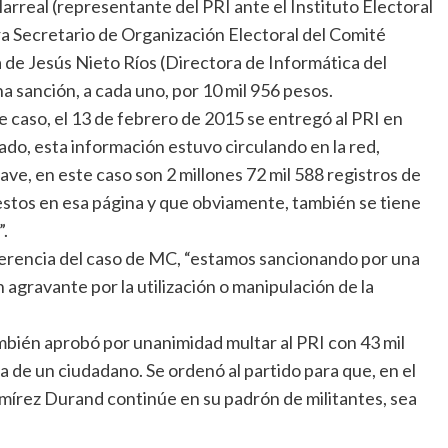
arreal (representante del PRI ante el Instituto Electoral
ra Secretario de Organización Electoral del Comité
sa de Jesús Nieto Ríos (Directora de Informática del
na sanción, a cada uno, por 10 mil 956 pesos.
 caso, el 13 de febrero de 2015 se entregó al PRI en
dado, esta información estuvo circulando en la red,
ve, en este caso son 2 millones 72 mil 588 registros de
stos en esa página y que obviamente, también se tiene
”.
iferencia del caso de MC, “estamos sancionando por una
agravante por la utilización o manipulación de la
también aprobó por unanimidad multar al PRI con 43 mil
da de un ciudadano. Se ordenó al partido para que, en el
írez Durand continúe en su padrón de militantes, sea