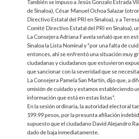
También se impuso a Jesús Gonzalo Estrada Vill
de Sinaloa), César Manuel Ochoa Salazar (otro
Directivo Estatal del PRI en Sinaloa), y a Tere
Comité Directivo Estatal del PRI en Sinaloa), u
La Consejera Adriana Favela señaló que en este
Sinaloa la Lista Nominal y “por una falta de cui
entonces, ahí se enfrentó una situación muy gra
ciudadanas y ciudadanos que estuvieron expue
que sancionar con la severidad que se necesita
La Consejera Pamela San Martín, dijo que, a d
omisión de cuidado y estamos estableciendo un 
información que está en estas listas”.
En la sesión ordinaria, la autoridad electoral 
199.99 pesos, por la presunta afiliación indebi
supuesto que el ciudadano David Alejandro Ram
dado de baja inmediatamente.