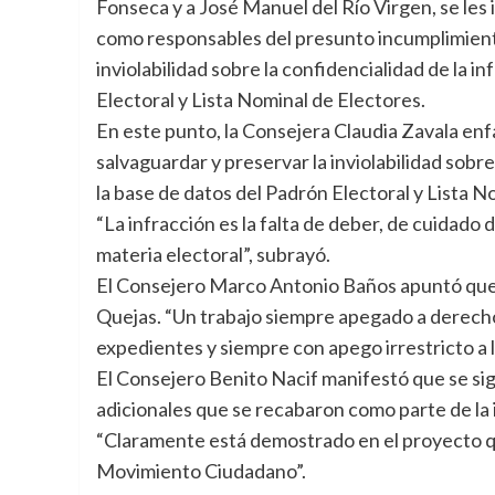
Fonseca y a José Manuel del Río Virgen, se les
como responsables del presunto incumplimiento
inviolabilidad sobre la confidencialidad de la 
Electoral y Lista Nominal de Electores.
En este punto, la Consejera Claudia Zavala enfat
salvaguardar y preservar la inviolabilidad sobr
la base de datos del Padrón Electoral y Lista N
“La infracción es la falta de deber, de cuidado
materia electoral”, subrayó.
El Consejero Marco Antonio Baños apuntó que s
Quejas. “Un trabajo siempre apegado a derecho,
expedientes y siempre con apego irrestricto a lo
El Consejero Benito Nacif manifestó que se sigu
adicionales que se recabaron como parte de la i
“Claramente está demostrado en el proyecto qu
Movimiento Ciudadano”.