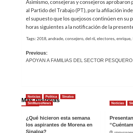
Asimismo, consejeras y consejeros aprobaron po
al Partido del Trabajo (PT), por la afiliación i
el supuesto que los quejosos continúen en su p
horas siguientes a la notificación de la present
Tags:
2018
,
andrade
,
consejero
,
del rií
,
electores
,
enrique
,
Post
Previous:
APOYAN A FAMILIAS DEL SECTOR PESQUERO
navigation
Noticias
Politica
Sinaloa
Más historias
SinMurosNews
Noticias
Si
¿Qué hicieron esta semana
Presenta
los aspirantes de Morena en
“Cuéntam
Sinaloa?
sinmurosne