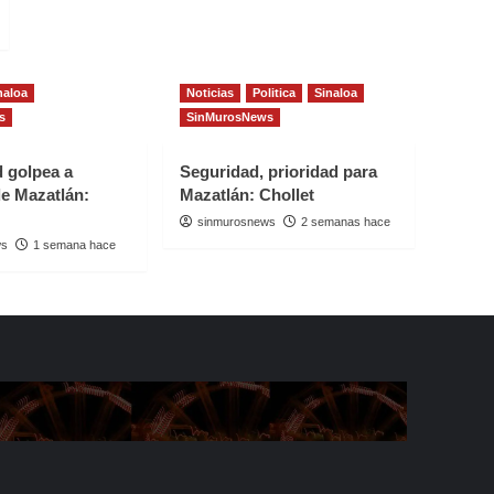
naloa
Noticias
Politica
Sinaloa
s
SinMurosNews
d golpea a
Seguridad, prioridad para
e Mazatlán:
Mazatlán: Chollet
sinmurosnews
2 semanas hace
ws
1 semana hace