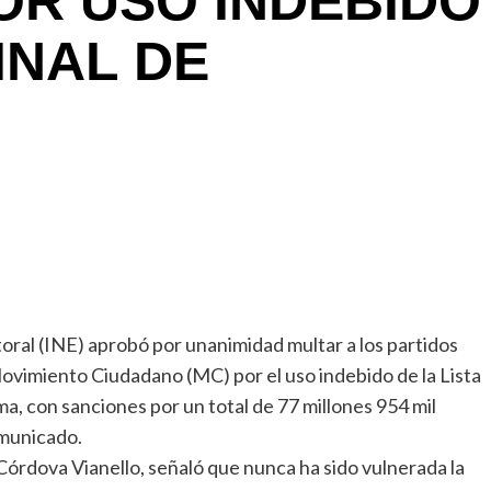
POR USO INDEBIDO
INAL DE
toral (INE) aprobó por unanimidad multar a los partidos
 Movimiento Ciudadano (MC) por el uso indebido de la Lista
ma, con sanciones por un total de 77 millones 954 mil
omunicado.
Córdova Vianello, señaló que nunca ha sido vulnerada la