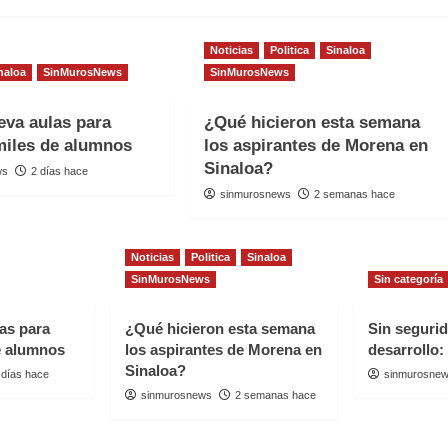
Noticias
Politica
Sinaloa
naloa
SinMurosNews
SinMurosNews
va aulas para
¿Qué hicieron esta semana
 miles de alumnos
los aspirantes de Morena en
Sinaloa?
ws
2 días hace
sinmurosnews
2 semanas hace
Noticias
Politica
Sinaloa
SinMurosNews
Sin categoría
as para
¿Qué hicieron esta semana
Sin seguri
de alumnos
los aspirantes de Morena en
desarrollo:
Sinaloa?
 días hace
sinmurosne
sinmurosnews
2 semanas hace