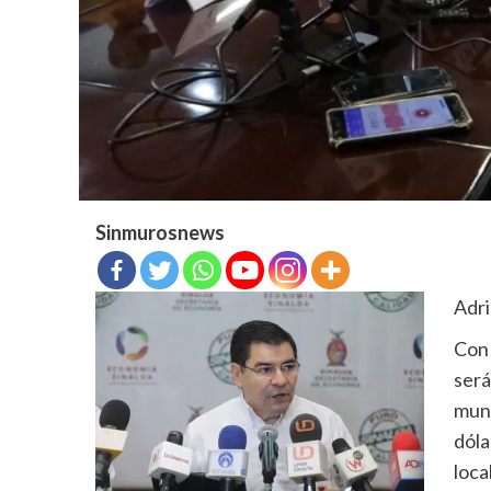
Sinmurosnews
Adri
Con 
será
mund
dóla
loca