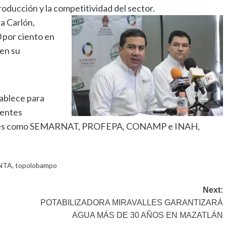
producción y la competitividad del sector.
a Carlón,
 por ciento en
en su
tablece para
rentes
o, tales como SEMARNAT, PROFEPA, CONAMP e INAH,
NTA
,
topolobampo
Next:
POTABILIZADORA MIRAVALLES GARANTIZARÁ
AGUA MÁS DE 30 AÑOS EN MAZATLÁN