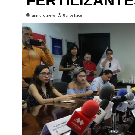
FERTILIZANTE
sinmurosnews
8 años hace