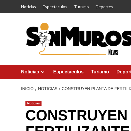
Saltar
Noticias
Espectaculos
Turismo
Deportes
al
contenido
Noticias
Espectaculos
Turismo
Depor
INICIO
NOTICIAS
CONSTRUYEN PLANTA DE FERTILI
Noticias
CONSTRUYEN 