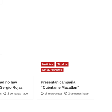
Noticias
Sinaloa
SinMurosNews
dad no hay
Presentan campaña
 Sergio Rojas
“Cuéntame Mazatlán”
ws
2 semanas hace
sinmurosnews
2 semanas hace