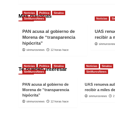
Noticias
Politica
Sinaloa
Más historias
SinMurosNews
Noticias
Si
PAN acusa al gobierno de
UAS renue
Morena de “transparencia
recibir a
hipócrita”
sinmurosne
sinmurosnews
12 horas hace
Noticias
Politica
Sinaloa
Noticias
Sinaloa
Te pueden interesar
SinMurosNews
SinMurosNews
PAN acusa al gobierno de
UAS renueva aul
Morena de “transparencia
recibir a miles 
hipócrita”
sinmurosnews
2
sinmurosnews
12 horas hace