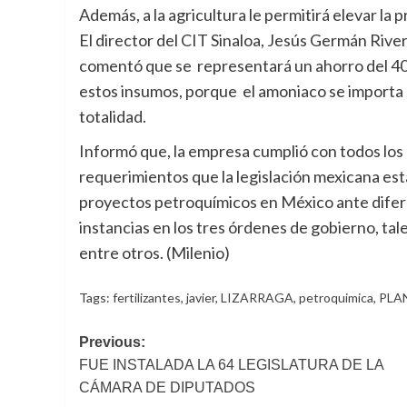
Además, a la agricultura le permitirá elevar la 
El director del CIT Sinaloa, Jesús Germán River
comentó que se representará un ahorro del 40
estos insumos, porque el amoniaco se importa 
totalidad.
Informó que, la empresa cumplió con todos los
requerimientos que la legislación mexicana es
proyectos petroquímicos en México ante dife
instancias en los tres órdenes de gobiern
entre otros. (Milenio)
Tags:
fertilizantes
,
javier
,
LIZARRAGA
,
petroquimica
,
PLA
Post
Previous:
FUE INSTALADA LA 64 LEGISLATURA DE LA
navigation
CÁMARA DE DIPUTADOS