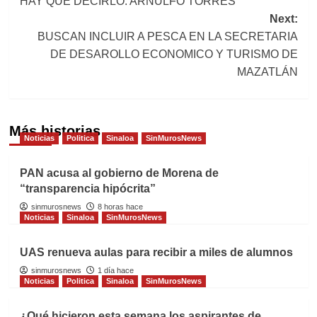
HAY QUE DECIRLO: ARNULFO TORRES
navigation
Next:
BUSCAN INCLUIR A PESCA EN LA SECRETARIA
DE DESAROLLO ECONOMICO Y TURISMO DE
MAZATLÁN
Más historias
Noticias
Politica
Sinaloa
SinMurosNews
PAN acusa al gobierno de Morena de
“transparencia hipócrita”
sinmurosnews
8 horas hace
Noticias
Sinaloa
SinMurosNews
UAS renueva aulas para recibir a miles de alumnos
sinmurosnews
1 día hace
Noticias
Politica
Sinaloa
SinMurosNews
¿Qué hicieron esta semana los aspirantes de