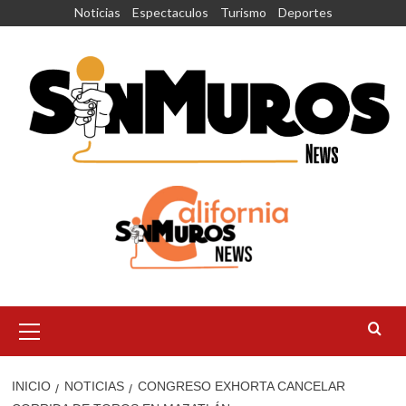
Saltar
Noticias
Espectaculos
Turismo
Deportes
al
contenido
Menú
principal
INICIO
NOTICIAS
CONGRESO EXHORTA CANCELAR