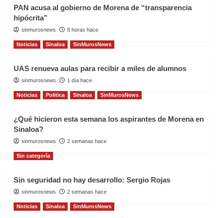
PAN acusa al gobierno de Morena de “transparencia
hipócrita”
sinmurosnews
8 horas hace
Noticias
Sinaloa
SinMurosNews
UAS renueva aulas para recibir a miles de alumnos
sinmurosnews
1 día hace
Noticias
Politica
Sinaloa
SinMurosNews
¿Qué hicieron esta semana los aspirantes de Morena en
Sinaloa?
sinmurosnews
2 semanas hace
Sin categoría
Sin seguridad no hay desarrollo: Sergio Rojas
sinmurosnews
2 semanas hace
Noticias
Sinaloa
SinMurosNews