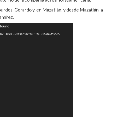
rdes, Gerardo y, en Mazatlán, y desde Mazatlán la
amírez.
 found
ads/2018/05/Presentaci%C3%B3n-de-foto-2-