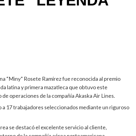
ETE “LEYENDA
na “Miny” Rosete Ramírez fue reconocida al premio
nda latina y primera mazatleca que obtuvo este
io de operaciones de la compañía Akaska Air Lines.
o a 17 trabajadores seleccionados mediante un riguroso
a se destacó el excelente servicio al cliente,
xterno de la compañía aérea norteamericana.