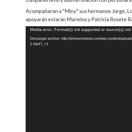
Acompañaron a “Miny” sus hermanos Jorge, Lou
apoyarán estarán Marielos y Patricia Rosete R
Reproductor
Media error: Format(s) not supported or source(s) not
de
Descargar archivo: http://sinmurosnews.com/wp-content/uplo
1.mp4?_=1
vídeo