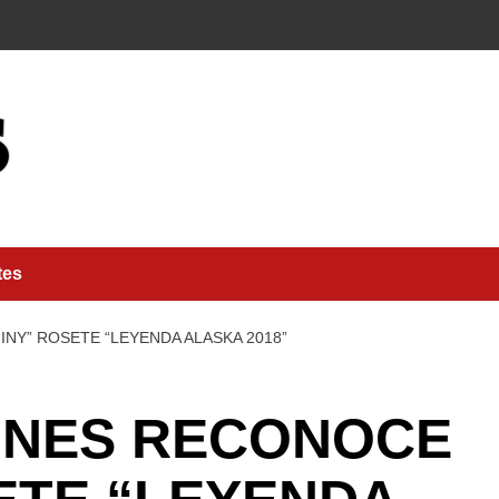
tes
INY” ROSETE “LEYENDA ALASKA 2018”
LINES RECONOCE