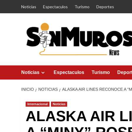
Saltar
Noticias
Espectaculos
Turismo
Deportes
al
contenido
Noticias
Espectaculos
Turismo
Depor
INICIO
NOTICIAS
ALASKA AIR LINES RECONOCE A “M
Internacional
Noticias
ALASKA AIR 