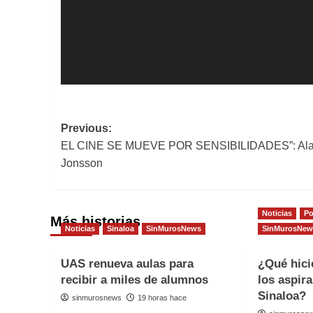
Post
Previous:
EL CINE SE MUEVE POR SENSIBILIDADES”: Al
navigation
Jonsson
Noticias
Po
Más historias
Noticias
Sinaloa
SinMurosNews
SinMurosNew
UAS renueva aulas para
¿Qué hici
recibir a miles de alumnos
los aspir
Sinaloa?
sinmurosnews
19 horas hace