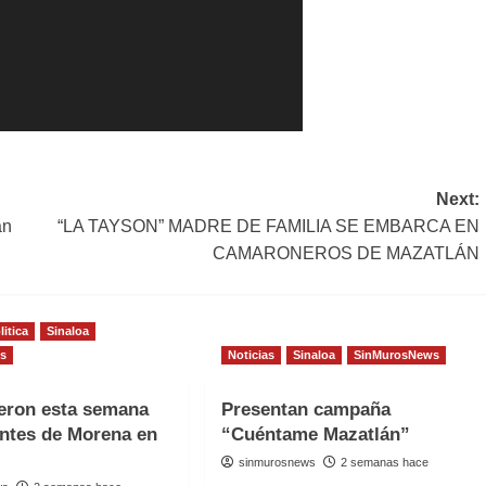
Next:
an
“LA TAYSON” MADRE DE FAMILIA SE EMBARCA EN
CAMARONEROS DE MAZATLÁN
litica
Sinaloa
s
Noticias
Sinaloa
SinMurosNews
eron esta semana
Presentan campaña
antes de Morena en
“Cuéntame Mazatlán”
sinmurosnews
2 semanas hace