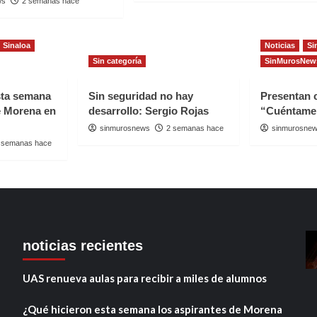
ws
2 semanas hace
Sinaloa
Noticias
Si
Sin categoría
SinMurosNew
sta semana
Sin seguridad no hay
Presentan
e Morena en
desarrollo: Sergio Rojas
“Cuéntame
sinmurosnews
2 semanas hace
sinmurosne
 semanas hace
noticias recientes
UAS renueva aulas para recibir a miles de alumnos
¿Qué hicieron esta semana los aspirantes de Morena