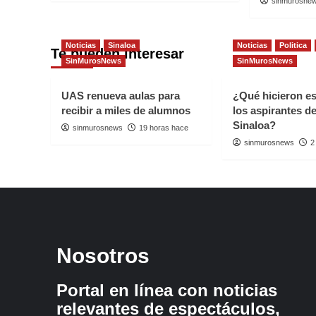
sinmurosne
Noticias
Sinaloa
Noticias
Politica
Te pueden interesar
SinMurosNews
SinMurosNews
UAS renueva aulas para
¿Qué hicieron e
recibir a miles de alumnos
los aspirantes d
Sinaloa?
sinmurosnews
19 horas hace
sinmurosnews
2
Nosotros
Portal en línea con noticias
relevantes de espectáculos,