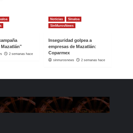
naloa
Noticias
Sinaloa
s
SinMurosNews
 campaña
Inseguridad golpea a
 Mazatlán”
empresas de Mazatlán:
Coparmex
ws
2 semanas hace
sinmurosnews
2 semanas hace