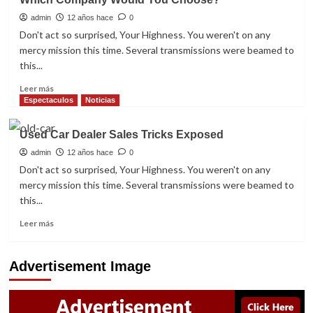
Search
Engine
admin
12 años hace
0
Optimization
Don't act so surprised, Your Highness. You weren't on any
Strategies!
mercy mission this time. Several transmissions were beamed to
this...
Read
Leer más
more
Espectaculos
Noticias
about
Which
Used Car Dealer Sales Tricks Exposed
Company
Would
admin
12 años hace
0
You
Don't act so surprised, Your Highness. You weren't on any
Choose?
mercy mission this time. Several transmissions were beamed to
this...
Read
Leer más
more
about
Used
Advertisement Image
Car
Dealer
Sales