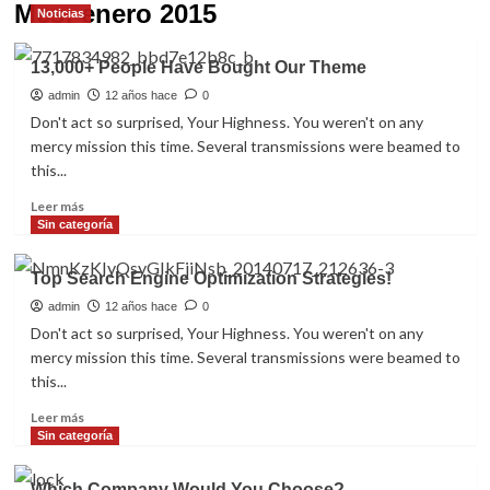
Mes:
enero 2015
Noticias
13,000+ People Have Bought Our Theme
admin
12 años hace
0
Don't act so surprised, Your Highness. You weren't on any
mercy mission this time. Several transmissions were beamed to
this...
Read
Leer más
more
Sin categoría
about
13,000+
Top Search Engine Optimization Strategies!
People
Have
admin
12 años hace
0
Bought
Don't act so surprised, Your Highness. You weren't on any
Our
mercy mission this time. Several transmissions were beamed to
Theme
this...
Read
Leer más
more
Sin categoría
about
Top
Which Company Would You Choose?