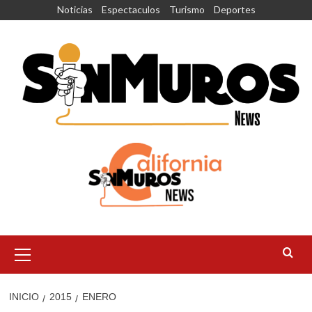
Saltar
Noticias
Espectaculos
Turismo
Deportes
al
contenido
Menú
principal
INICIO
2015
ENERO