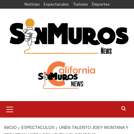
Saltar
Noticias
Espectaculos
Turismo
Deportes
al
contenido
Menú
principal
INICIO
ESPECTACULOS
UNEN TALENTO JOEY MONTANA Y