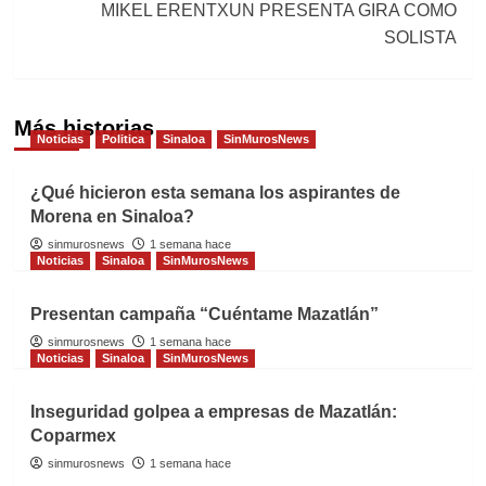
MIKEL ERENTXUN PRESENTA GIRA COMO
SOLISTA
Más historias
Noticias
Politica
Sinaloa
SinMurosNews
¿Qué hicieron esta semana los aspirantes de
Morena en Sinaloa?
sinmurosnews
1 semana hace
Noticias
Sinaloa
SinMurosNews
Presentan campaña “Cuéntame Mazatlán”
sinmurosnews
1 semana hace
Noticias
Sinaloa
SinMurosNews
Inseguridad golpea a empresas de Mazatlán:
Coparmex
sinmurosnews
1 semana hace