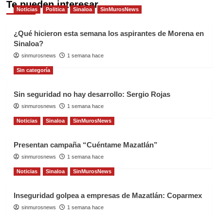
Te pueden interesar
Noticias
Politica
Sinaloa
SinMurosNews
¿Qué hicieron esta semana los aspirantes de Morena en
Sinaloa?
sinmurosnews
1 semana hace
Sin categoría
Sin seguridad no hay desarrollo: Sergio Rojas
sinmurosnews
1 semana hace
Noticias
Sinaloa
SinMurosNews
Presentan campaña “Cuéntame Mazatlán”
sinmurosnews
1 semana hace
Noticias
Sinaloa
SinMurosNews
Inseguridad golpea a empresas de Mazatlán: Coparmex
sinmurosnews
1 semana hace