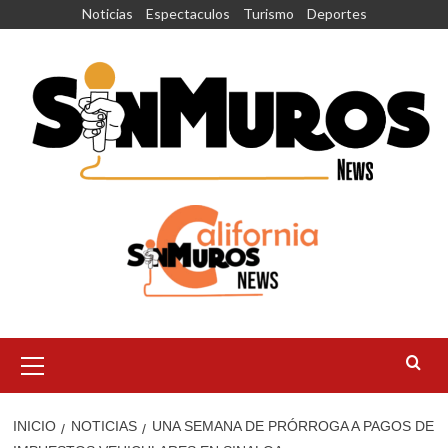
Saltar
Noticias
Espectaculos
Turismo
Deportes
al
contenido
Menú
principal
INICIO
NOTICIAS
UNA SEMANA DE PRÓRROGA A PAGOS DE