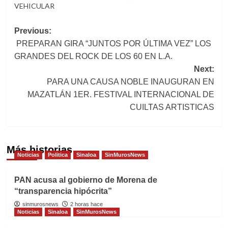
VEHICULAR
Post
Previous:
PREPARAN GIRA “JUNTOS POR ÚLTIMA VEZ” LOS
navigation
GRANDES DEL ROCK DE LOS 60 EN L.A.
Next:
PARA UNA CAUSA NOBLE INAUGURAN EN
MAZATLÁN 1ER. FESTIVAL INTERNACIONAL DE
CUILTAS ARTISTICAS
Más historias
Noticias
Politica
Sinaloa
SinMurosNews
PAN acusa al gobierno de Morena de
“transparencia hipócrita”
sinmurosnews
2 horas hace
Noticias
Sinaloa
SinMurosNews