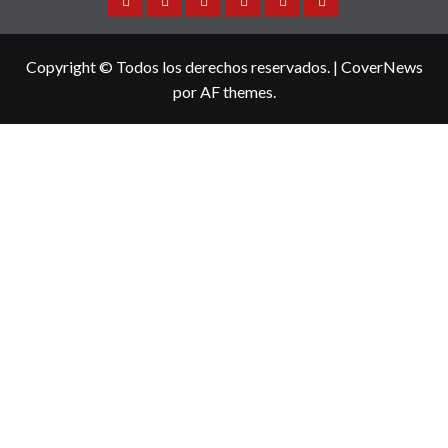
Sinaloa
Nacional
Internacional
Espectaculos
Turismo
Deportes
Copyright © Todos los derechos reservados.
|
CoverNews
por AF themes.