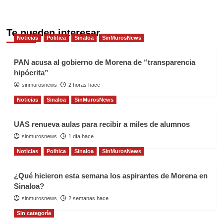
Te pueden interesar
Noticias
Politica
Sinaloa
SinMurosNews
PAN acusa al gobierno de Morena de “transparencia
hipócrita”
sinmurosnews
2 horas hace
Noticias
Sinaloa
SinMurosNews
UAS renueva aulas para recibir a miles de alumnos
sinmurosnews
1 día hace
Noticias
Politica
Sinaloa
SinMurosNews
¿Qué hicieron esta semana los aspirantes de Morena en
Sinaloa?
sinmurosnews
2 semanas hace
Sin categoría