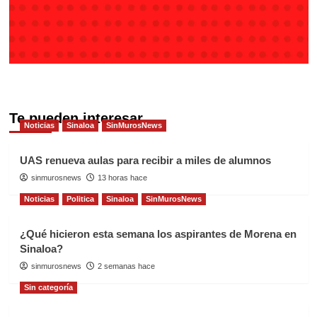
Te pueden interesar
Noticias
Sinaloa
SinMurosNews
UAS renueva aulas para recibir a miles de alumnos
sinmurosnews
13 horas hace
Noticias
Politica
Sinaloa
SinMurosNews
¿Qué hicieron esta semana los aspirantes de Morena en
Sinaloa?
sinmurosnews
2 semanas hace
Sin categoría