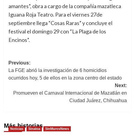
amantes”, obra a cargo de la compañía mazatleca
Iguana Roja Teatro. Para el viernes 27de
septiembre llega “Cosas Raras” y concluye el
festival el domingo 29 con “La Plaga de los
Encinos”.
Post
Previous:
La FGE abrió la investigación de 6 homicidios
navigation
ocurridos hoy, 5 de ellos en la zona centro del estado
Next:
Promueven el Carnaval Internacional de Mazatlán en
Ciudad Juárez, Chihuahua
Más historias
Noticias
Sinaloa
SinMurosNews