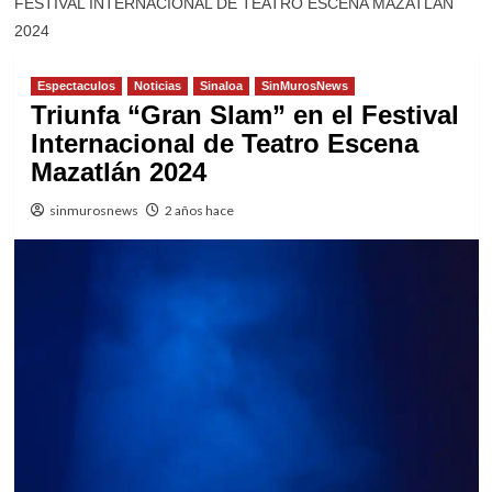
FESTIVAL INTERNACIONAL DE TEATRO ESCENA MAZATLÁN
2024
Espectaculos
Noticias
Sinaloa
SinMurosNews
Triunfa “Gran Slam” en el Festival
Internacional de Teatro Escena
Mazatlán 2024
sinmurosnews
2 años hace