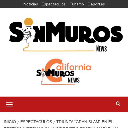
Saltar
Noticias
Espectaculos
Turismo
Deportes
al
contenido
Menú
principal
INICIO
ESPECTACULOS
TRIUNFA “GRAN SLAM” EN EL