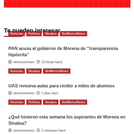
Te pueden interesar
Noticias
Politica
Sinaloa
SinMurosNews
PAN acusa al gobierno de Morena de “transparencia
hipócrita”
sinmurosnews
13 horas hace
Noticias
Sinaloa
SinMurosNews
UAS renueva aulas para recibir a miles de alumnos
sinmurosnews
2 días hace
Noticias
Politica
Sinaloa
SinMurosNews
¿Qué hicieron esta semana los aspirantes de Morena en
Sinaloa?
sinmurosnews
2 semanas hace