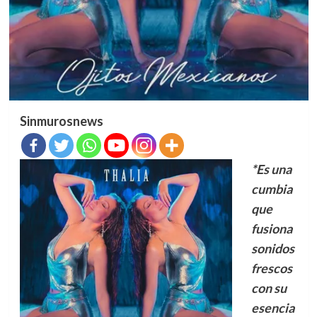
Sinmurosnews
*Es una
cumbia
que
fusiona
sonidos
frescos
con su
esencia