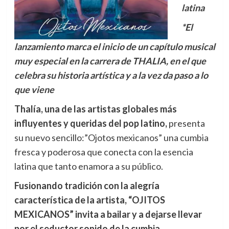
latina
*El
lanzamiento marca el inicio de un capítulo musical
muy especial en la carrera de THALIA, en el que
celebra su historia artística y a la vez da paso a lo
que viene
Thalía
, una de las artistas globales más
influyentes y queridas del pop latino,
presenta
su nuevo sencillo:”Ojotos mexicanos” una cumbia
fresca y poderosa que conecta con la esencia
latina que tanto enamora a su público.
Fusionando tradición con la alegría
característica
de la artista, “OJITOS
MEXICANOS” invita a bailar y a dejarse llevar
por el seductor sonido de la cumbia.