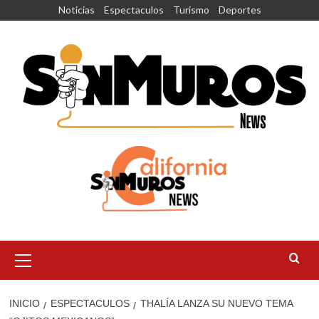
Saltar
Noticias
Espectaculos
Turismo
Deportes
al
contenido
Menú
principal
INICIO
ESPECTACULOS
THALÍA LANZA SU NUEVO TEMA