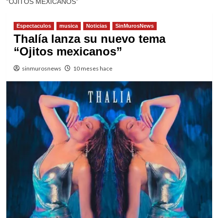
“OJITOS MEXICANOS”
Espectaculos
musica
Noticias
SinMurosNews
Thalía lanza su nuevo tema
“Ojitos mexicanos”
sinmurosnews
10 meses hace