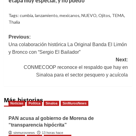
etapa muy especial, y no puedo
Tags:
cumbia
,
lanzamiento
,
mexicanos
,
NUEVO
,
Ojitos
,
TEMA
,
Thalía
Post
Previous:
Una colaboración histórica La Original Banda El Limón
navigation
y Bronco con “Sergio El Bailador”
Next:
CONMECOOP reconoce el respaldo que hay en
Sinaloa para el sector pesquero y acuícola
Más historias
Noticias
Politica
Sinaloa
SinMurosNews
PAN acusa al gobierno de Morena de
“transparencia hipócrita”
sinmurosnews
13 horas hace