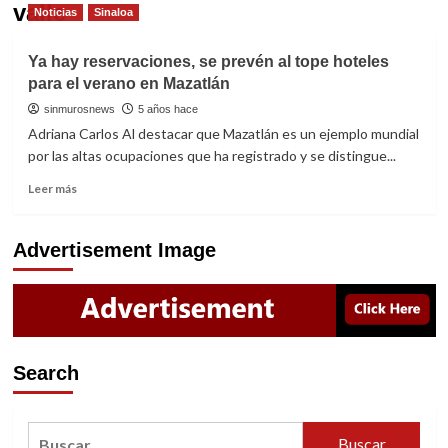
valle
Noticias
Sinaloa
Ya hay reservaciones, se prevén al tope hoteles
para el verano en Mazatlán
sinmurosnews
5 años hace
Adriana Carlos Al destacar que Mazatlán es un ejemplo mundial
por las altas ocupaciones que ha registrado y se distingue...
Read
Leer más
more
about
Ya
Advertisement Image
hay
reservaciones,
se
prevén
al
tope
Search
hoteles
para
el
Buscar:
verano