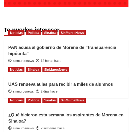
Te pueden interesar
Noticias
Politica
Sinaloa
SinMurosNews
PAN acusa al gobierno de Morena de “transparencia
hipócrita”
sinmurosnews
12 horas hace
Noticias
Sinaloa
SinMurosNews
UAS renueva aulas para recibir a miles de alumnos
sinmurosnews
2 días hace
Noticias
Politica
Sinaloa
SinMurosNews
¿Qué hicieron esta semana los aspirantes de Morena en
Sinaloa?
sinmurosnews
2 semanas hace