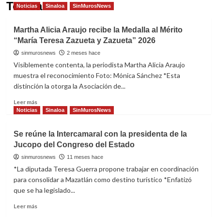
Teresa
Noticias
Sinaloa
SinMurosNews
Martha Alicia Araujo recibe la Medalla al Mérito
“María Teresa Zazueta y Zazueta” 2026
sinmurosnews
2 meses hace
Visiblemente contenta, la periodista Martha Alicia Araujo
muestra el reconocimiento Foto: Mónica Sánchez *Esta
distinción la otorga la Asociación de...
Read
Leer más
more
Noticias
Sinaloa
SinMurosNews
about
Martha
Se reúne la Intercamaral con la presidenta de la
Alicia
Jucopo del Congreso del Estado
Araujo
recibe
sinmurosnews
11 meses hace
la
*La diputada Teresa Guerra propone trabajar en coordinación
Medalla
para consolidar a Mazatlán como destino turístico *Enfatizó
al
que se ha legislado...
Mérito
“María
Read
Leer más
Teresa
more