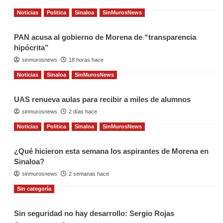
Noticias
Politica
Sinaloa
SinMurosNews
PAN acusa al gobierno de Morena de “transparencia
hipócrita”
sinmurosnews
18 horas hace
Noticias
Sinaloa
SinMurosNews
UAS renueva aulas para recibir a miles de alumnos
sinmurosnews
2 días hace
Noticias
Politica
Sinaloa
SinMurosNews
¿Qué hicieron esta semana los aspirantes de Morena en
Sinaloa?
sinmurosnews
2 semanas hace
Sin categoría
Sin seguridad no hay desarrollo: Sergio Rojas