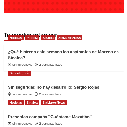
Te pueden interesar
Noticias
Politica
Sinaloa
SinMurosNews
¿Qué hicieron esta semana los aspirantes de Morena en
Sinaloa?
sinmurosnews
2 semanas hace
Sin categoría
Sin seguridad no hay desarrollo: Sergio Rojas
sinmurosnews
2 semanas hace
Noticias
Sinaloa
SinMurosNews
Presentan campaña “Cuéntame Mazatlán”
sinmurosnews
2 semanas hace