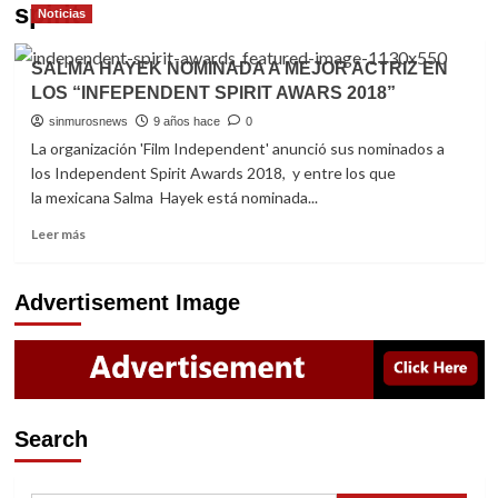
spirit
Noticias
SALMA HAYEK NOMINADA A MEJOR ACTRIZ EN
LOS “INFEPENDENT SPIRIT AWARS 2018”
sinmurosnews
9 años hace
0
La organización 'Film Independent' anunció sus nominados a
los Independent Spirit Awards 2018, y entre los que
la mexicana Salma Hayek está nominada...
Read
Leer más
more
about
SALMA
Advertisement Image
HAYEK
NOMINADA
A
MEJOR
ACTRIZ
EN
Search
LOS
“INFEPENDENT
SPIRIT