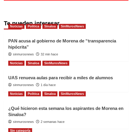
Te pueden interesar
Noticias
Politica
Sinaloa
SinMurosNews
PAN acusa al gobierno de Morena de “transparencia
hipócrita”
sinmurosnews
32 min hace
Noticias
Sinaloa
SinMurosNews
UAS renueva aulas para recibir a miles de alumnos
sinmurosnews
1 día hace
Noticias
Politica
Sinaloa
SinMurosNews
¿Qué hicieron esta semana los aspirantes de Morena en
Sinaloa?
sinmurosnews
2 semanas hace
Sin categoría