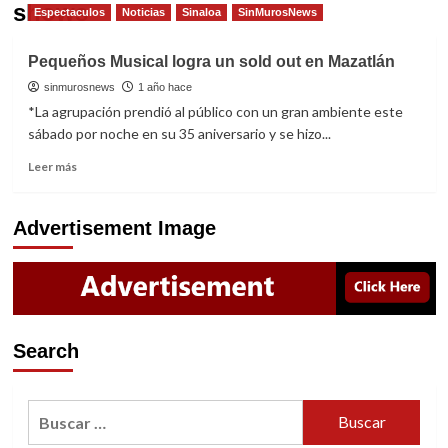
shows
Espectaculos
Noticias
Sinaloa
SinMurosNews
Pequeños Musical logra un sold out en Mazatlán
sinmurosnews
1 año hace
*La agrupación prendió al público con un gran ambiente este
sábado por noche en su 35 aniversario y se hizo...
Read
Leer más
more
about
Pequeños
Advertisement Image
Musical
logra
un
sold
out
en
Search
Mazatlán
Buscar: