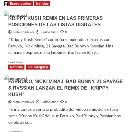
Rvssian
Espectaculos
Noticias
KRIPPY KUSH REMIX EN LAS PRIMERAS
POSICIONES DE LAS LISTAS DIGITALES
sinmurosnews
9 años hace
0
"Krippy Kush Remix" continúa rompiendo fronteras con
Farruko, Nicki Minaj, 21 Savage, Bad Bunny y Rvssian. Una
semana después de su lanzamiento, la canción y...
Read
Leer más
more
Noticias
Sin categoría
about
KRIPPY
FARRUKO, NICKI MINAJ, BAD BUNNY, 21 SAVAGE
KUSH
& RVSSIAN LANZAN EL REMIX DE “KRIPPY
REMIX
KUSH”
EN
LAS
sinmurosnews
9 años hace
0
PRIMERAS
Te invitamos a ver una probadita del video remix del exitoso
POSICIONES
tema "Krippy Kush" del que Farruko, Bad Bunny y Rvssian hoy
DE
celebran su...
LAS
LISTAS
Read
Leer más