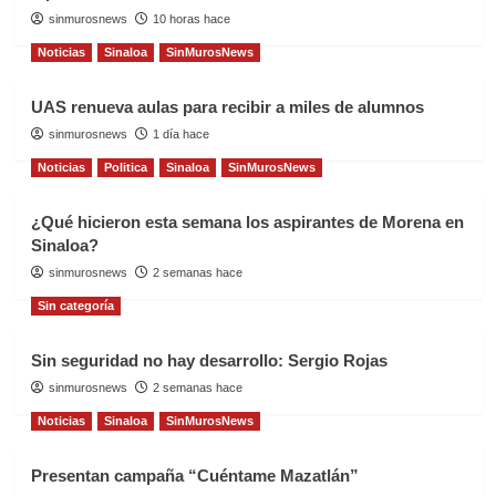
sinmurosnews
10 horas hace
Noticias
Sinaloa
SinMurosNews
UAS renueva aulas para recibir a miles de alumnos
sinmurosnews
1 día hace
Noticias
Politica
Sinaloa
SinMurosNews
¿Qué hicieron esta semana los aspirantes de Morena en
Sinaloa?
sinmurosnews
2 semanas hace
Sin categoría
Sin seguridad no hay desarrollo: Sergio Rojas
sinmurosnews
2 semanas hace
Noticias
Sinaloa
SinMurosNews
Presentan campaña “Cuéntame Mazatlán”