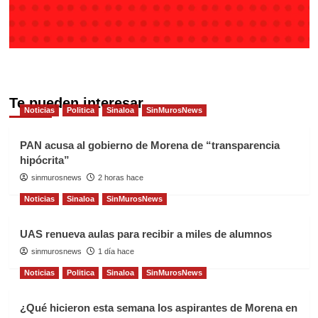
Te pueden interesar
Noticias
Politica
Sinaloa
SinMurosNews
PAN acusa al gobierno de Morena de “transparencia
hipócrita”
sinmurosnews
2 horas hace
Noticias
Sinaloa
SinMurosNews
UAS renueva aulas para recibir a miles de alumnos
sinmurosnews
1 día hace
Noticias
Politica
Sinaloa
SinMurosNews
¿Qué hicieron esta semana los aspirantes de Morena en