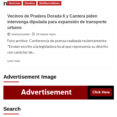
rutas
Noticias
Sinaloa
SinMurosNews
Vecinos de Pradera Dorada 6 y Cantera piden
intervenga diputada para expansión de transporte
urbano
sinmurosnews
10 meses hace
Foto archivo: Conferencia de prensa realizada recientemente
*Envían escrito a la legisladora local que representa su distrito
con carácter de...
Read
Leer más
more
about
Vecinos
Advertisement Image
de
Pradera
Dorada
6
y
Cantera
Search
piden
intervenga