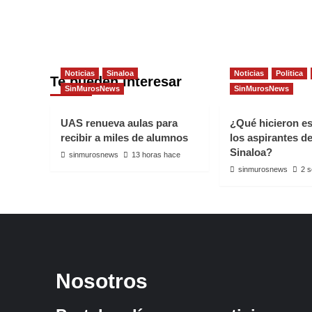
DE
VANS
2019”
Noticias
Sinaloa
Noticias
Politica
Te pueden interesar
SinMurosNews
SinMurosNews
UAS renueva aulas para
¿Qué hicieron e
recibir a miles de alumnos
los aspirantes d
Sinaloa?
sinmurosnews
13 horas hace
sinmurosnews
2 
Nosotros