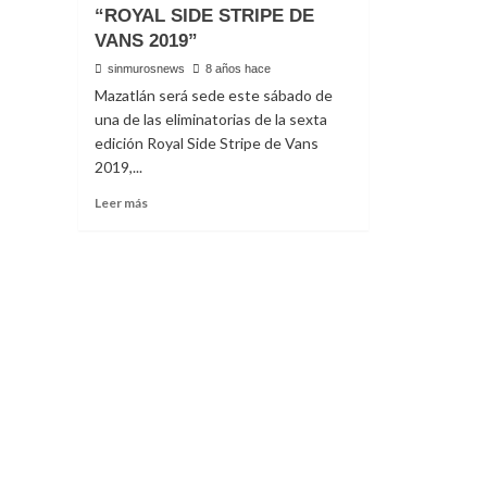
“ROYAL SIDE STRIPE DE
VANS 2019”
sinmurosnews
8 años hace
Mazatlán será sede este sábado de
una de las eliminatorias de la sexta
edición Royal Side Stripe de Vans
2019,...
Read
Leer más
more
about
MAZATLÁN
SEDE
DE
UNA
DE
LAS
COMPETENCIAS
DEL
“ROYAL
SIDE
STRIPE