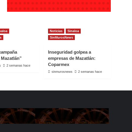
naloa
Noticias
Sinaloa
s
SinMurosNews
 campaña
Inseguridad golpea a
 Mazatlán”
empresas de Mazatlán:
Coparmex
s
2 semanas hace
sinmurosnews
2 semanas hace