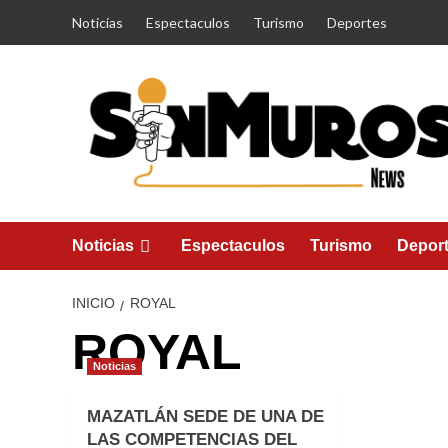
Saltar
Noticias
Espectaculos
Turismo
Deportes
al
contenido
Noticias
Espectaculos
Turismo
Depor
INICIO
ROYAL
ROYAL
Noticias
MAZATLÁN SEDE DE UNA DE
LAS COMPETENCIAS DEL