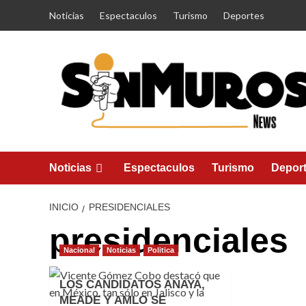
Saltar
Noticias
Espectaculos
Turismo
Deportes
al
contenido
Noticias
Espectaculos
Turismo
Depor
INICIO
PRESIDENCIALES
presidenciales
Nacional
Noticias
Politica
LOS CANDIDATOS ANAYA,
MEADE Y AMLO SE