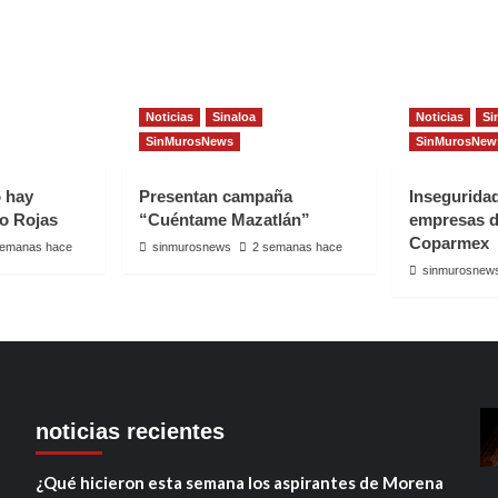
Noticias
Sinaloa
Noticias
Si
SinMurosNews
SinMurosNew
o hay
Presentan campaña
Insegurida
io Rojas
“Cuéntame Mazatlán”
empresas d
Coparmex
semanas hace
sinmurosnews
2 semanas hace
sinmurosnew
noticias recientes
¿Qué hicieron esta semana los aspirantes de Morena