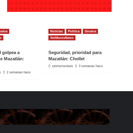
naloa
Noticias
Politica
Sinaloa
s
SinMurosNews
d golpea a
Seguridad, prioridad para
e Mazatlán:
Mazatlán: Chollet
sinmurosnews
3 semanas hace
s
2 semanas hace