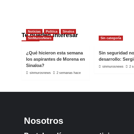
Noticias
Politica
Sinaloa
Te pueden interesar
SinMurosNews
Sin categoría
¿Qué hicieron esta semana
Sin seguridad n
los aspirantes de Morena en
desarrollo: Serg
Sinaloa?
sinmurosnews
2 
sinmurosnews
2 semanas hace
Nosotros