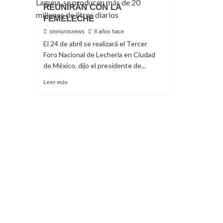
REUNIRÁN CON LA
FEMELECHE
sinmurosnews
8 años hace
El 24 de abril se realizará el Tercer
Foro Nacional de Lechería en Ciudad
de México, dijo el presidente de...
Read
Leer más
more
about
LOS
CANDIDATOS
ANAYA,
MEADE
Y
AMLO
SE
REUNIRÁN
CON
LA
FEMELECHE