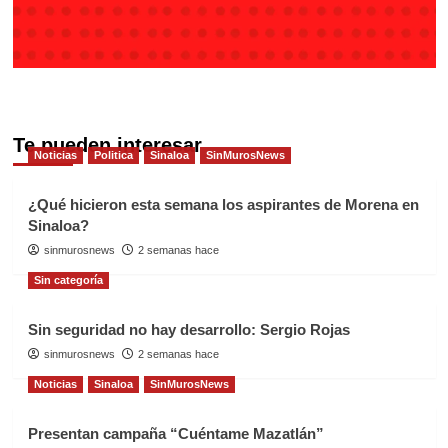
Te pueden interesar
Noticias
Politica
Sinaloa
SinMurosNews
¿Qué hicieron esta semana los aspirantes de Morena en
Sinaloa?
sinmurosnews
2 semanas hace
Sin categoría
Sin seguridad no hay desarrollo: Sergio Rojas
sinmurosnews
2 semanas hace
Noticias
Sinaloa
SinMurosNews
Presentan campaña “Cuéntame Mazatlán”