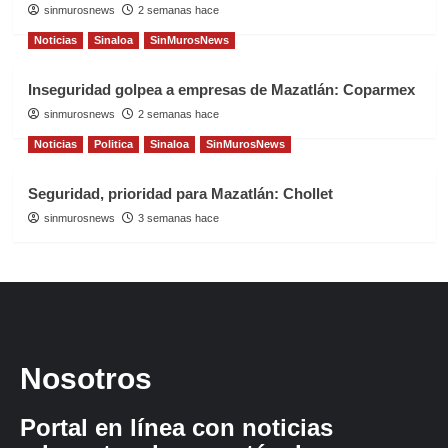
sinmurosnews
2 semanas hace
Noticias
Sinaloa
SinMurosNews
Inseguridad golpea a empresas de Mazatlán: Coparmex
sinmurosnews
2 semanas hace
Noticias
Politica
Sinaloa
SinMurosNews
Seguridad, prioridad para Mazatlán: Chollet
sinmurosnews
3 semanas hace
Nosotros
Portal en línea con noticias