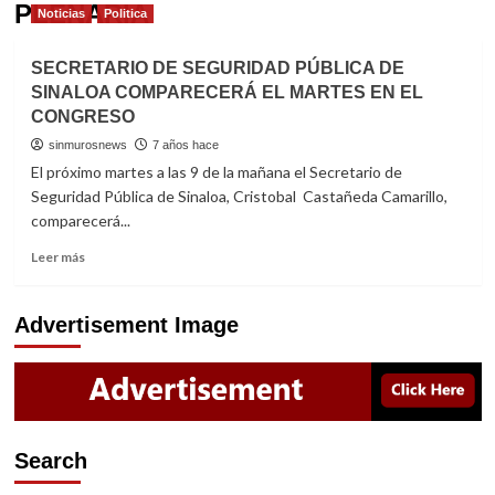
PLENARIA
Noticias
Politica
SECRETARIO DE SEGURIDAD PÚBLICA DE
SINALOA COMPARECERÁ EL MARTES EN EL
CONGRESO
sinmurosnews
7 años hace
El próximo martes a las 9 de la mañana el Secretario de
Seguridad Pública de Sinaloa, Cristobal Castañeda Camarillo,
comparecerá...
Read
Leer más
more
about
SECRETARIO
Advertisement Image
DE
SEGURIDAD
PÚBLICA
DE
SINALOA
COMPARECERÁ
Search
EL
MARTES