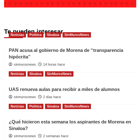
Te pueden interesar
Noticias
Politica
Sinaloa
SinMurosNews
PAN acusa al gobierno de Morena de “transparencia
hipócrita”
sinmurosnews
14 horas hace
Noticias
Sinaloa
SinMurosNews
UAS renueva aulas para recibir a miles de alumnos
sinmurosnews
2 días hace
Noticias
Politica
Sinaloa
SinMurosNews
¿Qué hicieron esta semana los aspirantes de Morena en
Sinaloa?
sinmurosnews
2 semanas hace