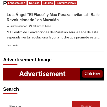
Peraza
Espectaculos
Noticias
Sinaloa
SinMurosNews
Luis Ángel “El Flaco” y Max Peraza invitan al “Baile
Revolucionario” en Mazatlán
sinmurosnews
10 meses hace
*El Centro de Convenciones de Mazatlán será la sede de esta
esperada fiesta revolucionaria , una noche que promete estar...
Read
Leer más
more
about
Luis
Advertisement Image
Ángel
“El
Flaco”
y
Max
Peraza
Search
invitan
al
“Baile
Buscar:
Revolucionario”