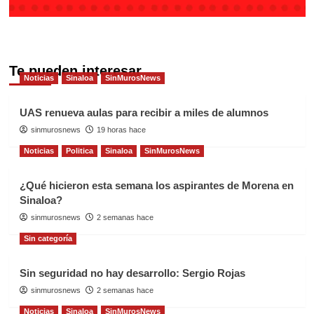
Te pueden interesar
Noticias
Sinaloa
SinMurosNews
UAS renueva aulas para recibir a miles de alumnos
sinmurosnews
19 horas hace
Noticias
Politica
Sinaloa
SinMurosNews
¿Qué hicieron esta semana los aspirantes de Morena en
Sinaloa?
sinmurosnews
2 semanas hace
Sin categoría
Sin seguridad no hay desarrollo: Sergio Rojas
sinmurosnews
2 semanas hace
Noticias
Sinaloa
SinMurosNews