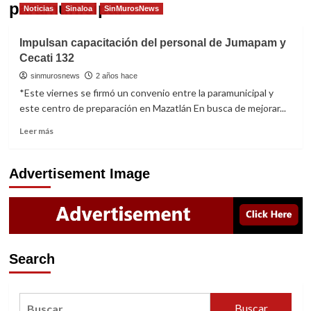
paramunicipa.
Noticias
Sinaloa
SinMurosNews
Impulsan capacitación del personal de Jumapam y
Cecati 132
sinmurosnews
2 años hace
*Este viernes se firmó un convenio entre la paramunicipal y
este centro de preparación en Mazatlán En busca de mejorar...
Read
Leer más
more
about
Impulsan
Advertisement Image
capacitación
del
personal
de
Jumapam
y
Search
Cecati
132
Buscar: