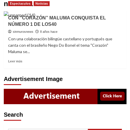
numero1
Espectaculos
Noticias
CON “CORAZÓN” MALUMA CONQUISTA EL
NÚMERO 1 DE LOS40
sinmurosnews
8 años hace
Con una colaboración bilingüe castellano y portugués que
canta con el brasileño Nego Do Bonel el tema "Corazón"
Maluma se...
Read
Leer más
more
about
CON
Advertisement Image
“CORAZÓN”
MALUMA
CONQUISTA
EL
NÚMERO
1
Search
DE
LOS40