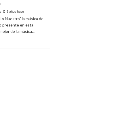
O
s
8 años hace
Lo Nuestro" la música de
o presente en esta
mejor de la música...
t
DA
O
LOA
MIOS
STRO