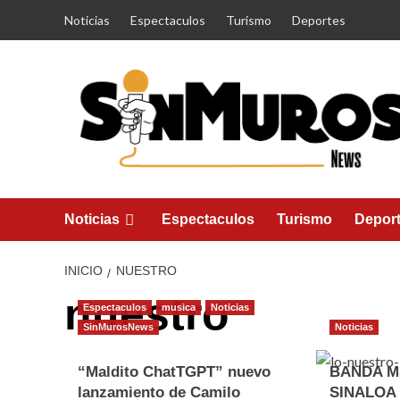
Saltar
Noticias
Espectaculos
Turismo
Deportes
al
contenido
Noticias
Espectaculos
Turismo
Depor
INICIO
NUESTRO
nuestro
Espectaculos
musica
Noticias
SinMurosNews
Noticias
“Maldito ChatTGPT” nuevo
BANDA M
lanzamiento de Camilo
SINALOA