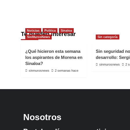
Noticias
Politica
Sinaloa
Te pueden interesar
SinMurosNews
Sin categoría
¿Qué hicieron esta semana
Sin seguridad n
los aspirantes de Morena en
desarrollo: Serg
Sinaloa?
sinmurosnews
2 
sinmurosnews
2 semanas hace
Nosotros