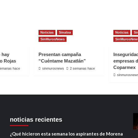
Noticias
Sinaloa
Noticias
Si
SinMurosNews
SinMurosNew
o hay
Presentan campaña
Insegurida
io Rojas
“Cuéntame Mazatlán”
empresas d
Coparmex
semanas hace
sinmurosnews
2 semanas hace
sinmurosnew
noticias recientes
¿Qué hicieron esta semana los aspirantes de Morena