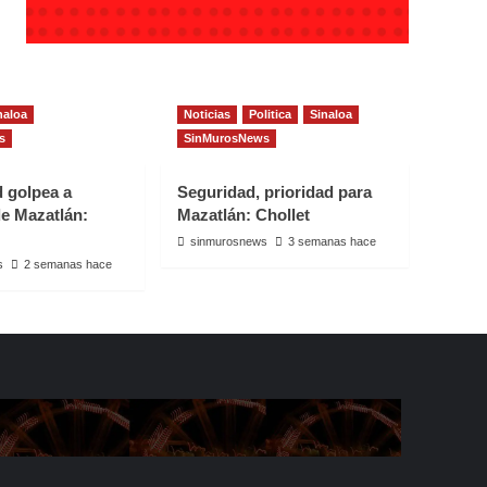
naloa
Noticias
Politica
Sinaloa
s
SinMurosNews
d golpea a
Seguridad, prioridad para
e Mazatlán:
Mazatlán: Chollet
sinmurosnews
3 semanas hace
s
2 semanas hace