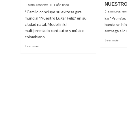
NUESTR
sinmurosnews
1 año hace
*Camilo concluye su exitosa gira
sinmurosnew
mundial "Nuestro Lugar Feliz" en su
En "Premios 
ciudad natal, Medellín El
banda se hiz
multipremiado cantautor y músico
entrega a lo 
colombiano...
Read
Leer más
more
Read
Leer más
abou
more
BAN
about
MS
“Maldito
DEJA
ChatTGPT”
EN
nuevo
ALT
lanzamiento
A
de
SINA
Camilo
EN
PRE
LO
NUE