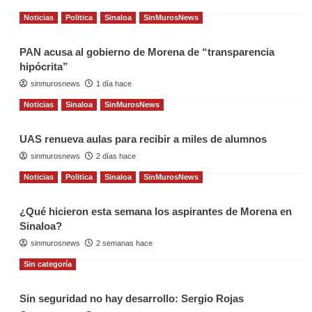
Noticias
Politica
Sinaloa
SinMurosNews
PAN acusa al gobierno de Morena de “transparencia
hipócrita”
sinmurosnews
1 día hace
Noticias
Sinaloa
SinMurosNews
UAS renueva aulas para recibir a miles de alumnos
sinmurosnews
2 días hace
Noticias
Politica
Sinaloa
SinMurosNews
¿Qué hicieron esta semana los aspirantes de Morena en
Sinaloa?
sinmurosnews
2 semanas hace
Sin categoría
Sin seguridad no hay desarrollo: Sergio Rojas