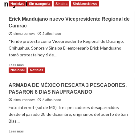
nayarit
Noticias
Sin categoría
Sinaloa
SinMurosNews
Erick Mandujano nuevo Vicepresidente Regional de
Canirac
sinmurosnews
2 años hace
*Rinde protesta como Vicepresidente Regional de Durango,
Chihuahua, Sonora y Sinaloa El empresario Erick Mandujano
tomó protesta hoy 6 de...
Read
Leer más
more
Nacional
Noticias
about
Erick
ARMADA DE MÉXICO RESCATA 3 PESCADORES,
Mandujano
PASARON 8 DIAS NAUFRAGANDO
nuevo
Vicepresidente
sinmurosnews
8 años hace
Regional
Foto internet (sol de MX) Tres pescadores desaparecidos
de
desde el pasado 28 de diciembre, originarios del puerto de San
Canirac
Blas,...
Read
Leer más
more