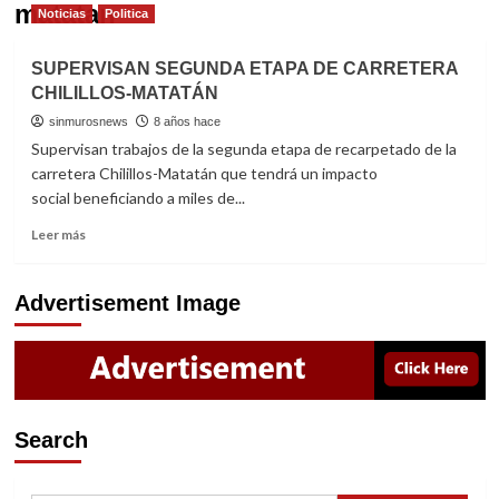
matatan
Noticias
Politica
SUPERVISAN SEGUNDA ETAPA DE CARRETERA
CHILILLOS-MATATÁN
sinmurosnews
8 años hace
Supervisan trabajos de la segunda etapa de recarpetado de la
carretera Chilillos-Matatán que tendrá un impacto
social beneficiando a miles de...
Read
Leer más
more
about
SUPERVISAN
Advertisement Image
SEGUNDA
ETAPA
DE
CARRETERA
CHILILLOS-
MATATÁN
Search