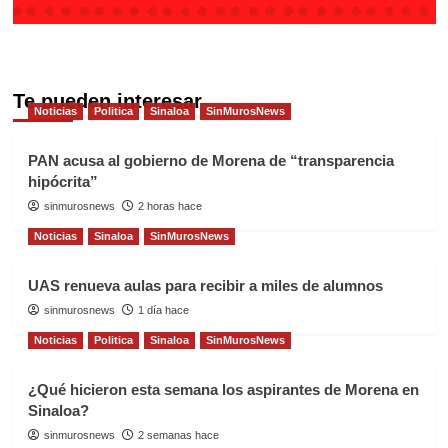
Te pueden interesar
Noticias
Politica
Sinaloa
SinMurosNews
PAN acusa al gobierno de Morena de “transparencia
hipócrita”
sinmurosnews
2 horas hace
Noticias
Sinaloa
SinMurosNews
UAS renueva aulas para recibir a miles de alumnos
sinmurosnews
1 día hace
Noticias
Politica
Sinaloa
SinMurosNews
¿Qué hicieron esta semana los aspirantes de Morena en
Sinaloa?
sinmurosnews
2 semanas hace