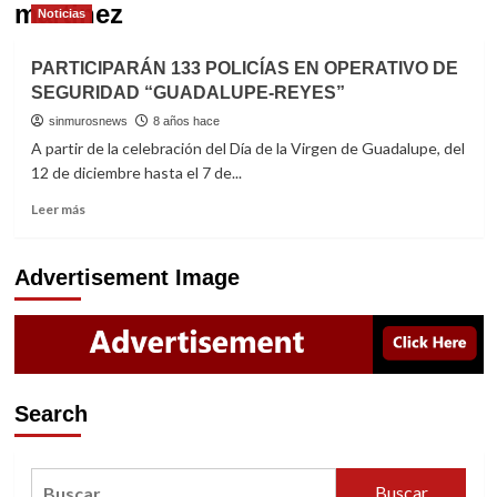
martinez
Noticias
PARTICIPARÁN 133 POLICÍAS EN OPERATIVO DE
SEGURIDAD “GUADALUPE-REYES”
sinmurosnews
8 años hace
A partir de la celebración del Día de la Virgen de Guadalupe, del
12 de diciembre hasta el 7 de...
Read
Leer más
more
about
PARTICIPARÁN
Advertisement Image
133
POLICÍAS
EN
OPERATIVO
DE
SEGURIDAD
Search
“GUADALUPE-
REYES”
Buscar: