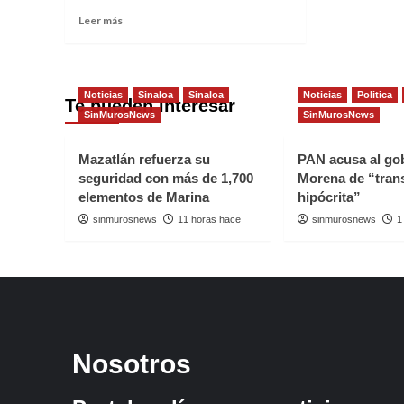
sur
escu
Read
región
Leer más
al
more
Mazatlán
magis
about
Concordia
El
41%
Noticias
Sinaloa
Sinaloa
Noticias
Politica
Te pueden interesar
de
SinMurosNews
SinMurosNews
los
trabajadores
del
Mazatlán refuerza su
PAN acusa al go
sector
seguridad con más de 1,700
Morena de “tran
educativo
elementos de Marina
hipócrita”
de
sinmurosnews
11 horas hace
sinmurosnews
1
Sinaloa
vacunado
Nosotros