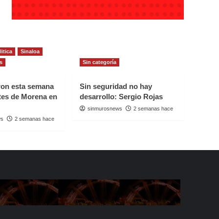
litica
Sinaloa
s
Sin categoría
ron esta semana
Sin seguridad no hay
ntes de Morena en
desarrollo: Sergio Rojas
sinmurosnews
2 semanas hace
ws
2 semanas hace