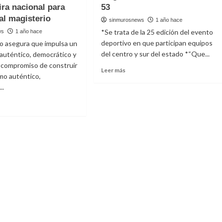
ira nacional para
53
al magisterio
sinmurosnews
1 año hace
*Se trata de la 25 edición del evento
ws
1 año hace
deportivo en que participan equipos
o asegura que impulsa un
del centro y sur del estado *“Que...
 auténtico, democrático y
l compromiso de construir
Read
Leer más
smo auténtico,
more
..
about
Inauguran
el
Encuentro
t
Magisterial
miento
de
nal
Voleibol
SNTE
53
sformación
cal
ia
nal