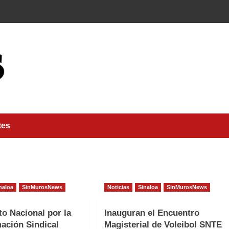
tes
naloa
SinMurosNews
Noticias
Sinaloa
SinMurosNews
o Nacional por la
Inauguran el Encuentro
ación Sindical
Magisterial de Voleibol SNTE