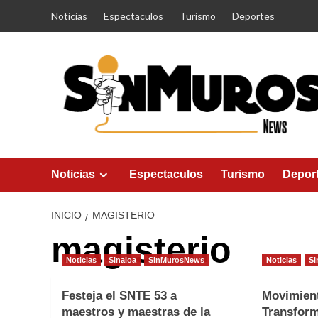
Saltar
Noticias
Espectaculos
Turismo
Deportes
al
contenido
Noticias
Espectaculos
Turismo
Depor
INICIO
MAGISTERIO
magisterio
Noticias
Sinaloa
SinMurosNews
Noticias
Si
Festeja el SNTE 53 a
Movimient
maestros y maestras de la
Transform