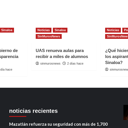
char
terio
Sinaloa
Noticias
Sinaloa
Noticias
Po
SinMurosNews
SinMurosNew
bierno de
UAS renueva aulas para
¿Qué hicie
sparencia
recibir a miles de alumnos
los aspira
Sinaloa?
sinmurosnews
2 días hace
 día hace
sinmurosne
noticias recientes
Mazatlán refuerza su seguridad con más de 1,700