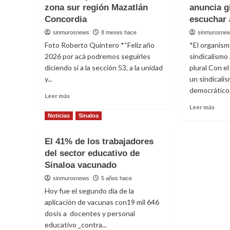
zona sur región Mazatlán
anuncia g
Concordia
escuchar 
sinmurosnews
8 meses hace
sinmurosne
Foto Roberto Quintero *“Feliz año
*El organism
2026 por acá podremos seguirles
sindicalismo
diciendo sí a la sección 53, a la unidad
plural Con e
y...
un sindicali
democrático.
Read
Leer más
more
Read
Leer más
about
more
Noticias
Sinaloa
Festeja
abou
el
Movi
El 41% de los trabajadores
SNTE
Nacio
del sector educativo de
53
por
a
Sinaloa vacunado
la
maestros
Tran
sinmurosnews
5 años hace
y
Sindi
Hoy fue el segundo día de la
maestras
anunc
aplicación de vacunas con19 mil 646
de
gira
la
dosis a docentes y personal
nacio
zona
para
educativo _contra...