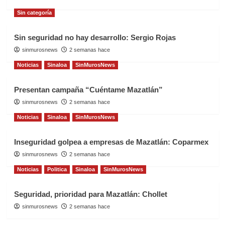
Sin categoría
Sin seguridad no hay desarrollo: Sergio Rojas
sinmurosnews
2 semanas hace
Noticias
Sinaloa
SinMurosNews
Presentan campaña “Cuéntame Mazatlán”
sinmurosnews
2 semanas hace
Noticias
Sinaloa
SinMurosNews
Inseguridad golpea a empresas de Mazatlán: Coparmex
sinmurosnews
2 semanas hace
Noticias
Politica
Sinaloa
SinMurosNews
Seguridad, prioridad para Mazatlán: Chollet
sinmurosnews
2 semanas hace