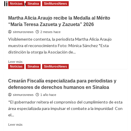
libertad
Noticias
Sinaloa
SinMurosNews
Martha Alicia Araujo recibe la Medalla al Mérito
“María Teresa Zazueta y Zazueta” 2026
sinmurosnews
2 meses hace
Visiblemente contenta, la periodista Martha Alicia Araujo
muestra el reconocimiento Foto: Mónica Sánchez *Esta
distinción la otorga la Asociación de...
Read
Leer más
more
Noticias
Sinaloa
SinMurosNews
about
Martha
Crearán Fiscalía especializada para periodistas y
Alicia
defensores de derechos humanos en Sinaloa
Araujo
recibe
sinmurosnews
1 año hace
la
*El gobernador reitera el compromiso del cumplimiento de esta
Medalla
área especializada para impulsar el combate a la impunidad Con
al
el...
Mérito
“María
Read
Leer más
Teresa
more