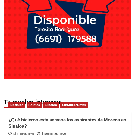
Te pueden interesar
Noticias
Politica
Sinaloa
SinMurosNews
¿Qué hicieron esta semana los aspirantes de Morena en
Sinaloa?
sinmurosnews
2 semanas hace