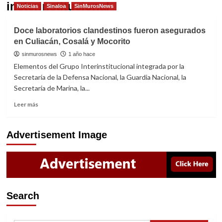
insterinstitucional
Noticias
Sinaloa
SinMurosNews
Doce laboratorios clandestinos fueron asegurados
en Culiacán, Cosalá y Mocorito
sinmurosnews
1 año hace
Elementos del Grupo Interinstitucional integrada por la
Secretaría de la Defensa Nacional, la Guardia Nacional, la
Secretaría de Marina, la...
Read
Leer más
more
about
Doce
Advertisement Image
laboratorios
clandestinos
fueron
asegurados
en
Culiacán,
Search
Cosalá
y
Mocorito