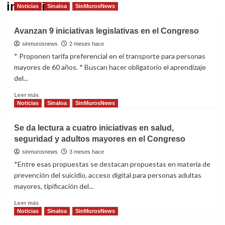
iniciativas
Noticias
Sinaloa
SinMurosNews
Avanzan 9 iniciativas legislativas en el Congreso
sinmurosnews
2 meses hace
* Proponen tarifa preferencial en el transporte para personas
mayores de 60 años. * Buscan hacer obligatorio el aprendizaje
del...
Read
Leer más
more
Noticias
Sinaloa
SinMurosNews
about
Avanzan
Se da lectura a cuatro iniciativas en salud,
9
seguridad y adultos mayores en el Congreso
iniciativas
legislativas
sinmurosnews
3 meses hace
en
*Entre esas propuestas se destacan propuestas en materia de
el
prevención del suicidio, acceso digital para personas adultas
Congreso
mayores, tipificación del...
Read
Leer más
more
Noticias
Sinaloa
SinMurosNews
about