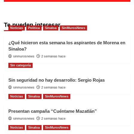
Te pueden interesar
Noticias
Politica
Sinaloa
SinMurosNews
¿Qué hicieron esta semana los aspirantes de Morena en
Sinaloa?
sinmurosnews
2 semanas hace
Sin categoría
Sin seguridad no hay desarrollo: Sergio Rojas
sinmurosnews
2 semanas hace
Noticias
Sinaloa
SinMurosNews
Presentan campaña “Cuéntame Mazatlán”
sinmurosnews
2 semanas hace
Noticias
Sinaloa
SinMurosNews