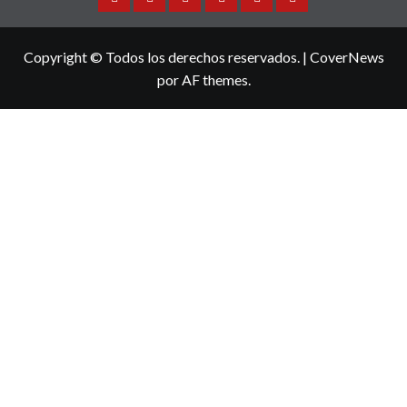
Sinaloa
Nacional
Internacional
Espectaculos
Turismo
Deportes
Copyright © Todos los derechos reservados.
|
CoverNews
por AF themes.