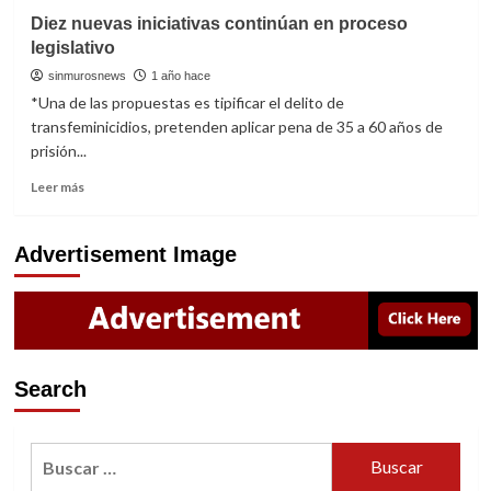
Se
Diez nuevas iniciativas continúan en proceso
da
legislativo
lectura
a
sinmurosnews
1 año hace
cuatro
*Una de las propuestas es tipificar el delito de
iniciativas
transfeminicidios, pretenden aplicar pena de 35 a 60 años de
en
prisión...
salud,
seguridad
Read
Leer más
y
more
adultos
about
mayores
Diez
Advertisement Image
en
nuevas
el
iniciativas
Congreso
continúan
en
proceso
legislativo
Search
Buscar: