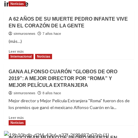
infante
Noticias
A 62 AÑOS DE SU MUERTE PEDRO INFANTE VIVE
EN EL CORAZÓN DE LA GENTE
sinmurosnews
7 años hace
(más…)
Read
Leer más
more
Internacional
Noticias
about
A
GANA ALFONSO CUARÓN “GLOBOS DE ORO
62
2019”: A MEJOR DIRECTOR POR “ROMA” Y
AÑOS
MEJOR PELÍCULA EXTRANJERA
DE
SU
sinmurosnews
8 años hace
MUERTE
Mejor director y Mejor Película Extranjera "Roma" fueron dos de
PEDRO
los premios que ganó el mexicano Alfonso Cuarón en la...
INFANTE
VIVE
Read
Leer más
EN
more
Noticias
EL
about
CORAZÓN
GANA
INAUGURAN MUSEO DE PEDRO INFANTE EN