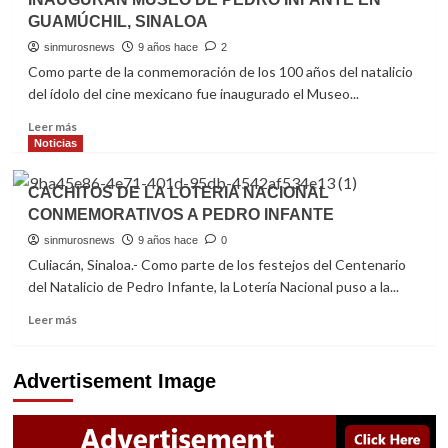
DE
ALFONSO
LA
GUAMÚCHIL, SINALOA
CUARÓN
GENTE
“GLOBOS
sinmurosnews
9 años hace
2
DE
Como parte de la conmemoración de los 100 años del natalicio
ORO
del ídolo del cine mexicano fue inaugurado el Museo...
2019”:
A
Read
Leer más
MEJOR
more
Noticias
DIRECTOR
about
POR
INAUGURAN
CACHITOS DE LA LOTERIA NACIONAL
“ROMA”
MUSEO
CONMEMORATIVOS A PEDRO INFANTE
Y
DE
MEJOR
PEDRO
sinmurosnews
9 años hace
0
PELÍCULA
INFANTE
Culiacán, Sinaloa.- Como parte de los festejos del Centenario
EXTRANJERA
EN
del Natalicio de Pedro Infante, la Lotería Nacional puso a la...
GUAMÚCHIL,
SINALOA
Read
Leer más
more
about
CACHITOS
Advertisement Image
DE
LA
LOTERIA