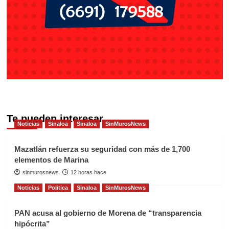
Te pueden interesar
Noticias
Sinaloa
Sinaloa
SinMurosNews
Mazatlán refuerza su seguridad con más de 1,700
elementos de Marina
sinmurosnews
12 horas hace
Noticias
Politica
Sinaloa
SinMurosNews
PAN acusa al gobierno de Morena de “transparencia
hipócrita”