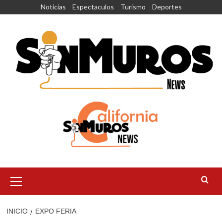
Saltar
Noticias
Espectaculos
Turismo
Deportes
al
contenido
Menú
principal
INICIO
EXPO FERIA