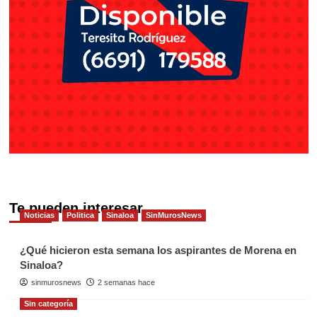
Te pueden interesar
Noticias
Politica
Sinaloa
SinMurosNews
¿Qué hicieron esta semana los aspirantes de Morena en
Sinaloa?
sinmurosnews
2 semanas hace
Sin categoría