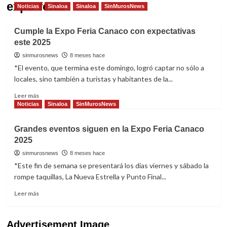
expo feria
Noticias
Sinaloa
Sinaloa
SinMurosNews
Cumple la Expo Feria Canaco con expectativas
este 2025
sinmurosnews
8 meses hace
*El evento, que termina este domingo, logró captar no sólo a
locales, sino también a turistas y habitantes de la...
Read
Leer más
more
Noticias
Sinaloa
SinMurosNews
about
Cumple
Grandes eventos siguen en la Expo Feria Canaco
la
2025
Expo
Feria
sinmurosnews
8 meses hace
Canaco
*Este fin de semana se presentará los días viernes y sábado la
con
rompe taquillas, La Nueva Estrella y Punto Final...
expectativas
este
Read
Leer más
2025
more
about
Grandes
Advertisement Image