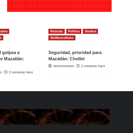
naloa
Noticias
Politica
Sinaloa
s
SinMurosNews
d golpea a
Seguridad, prioridad para
e Mazatlán:
Mazatlán: Chollet
sinmurosnews
2 semanas hace
ws
2 semanas hace