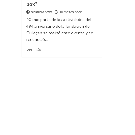
box”
sinmurosnews
10 meses hace
*Como parte de las actividades del
494 aniversario de la fundación de
Culiaçán se realizó este evento y se
reconoció...
Read
Leer más
more
about
Se
preparan
pugilistas
con
el
“Torneo
forjando
un
ídolo
de
box”