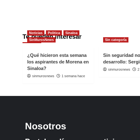
Noticias
Politica
Sinaloa
Te pueden interesar
SinMurosNews
Sin categoría
¿Qué hicieron esta semana
Sin seguridad n
los aspirantes de Morena en
desarrollo: Serg
Sinaloa?
sinmurosnews
2
sinmurosnews
1 semana hace
Nosotros