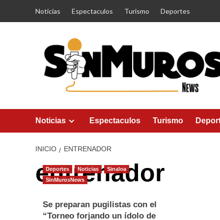
Saltar
Noticias
Espectaculos
Turismo
Deportes
al
contenido
Noticias
Espectaculos
Turismo
Depor
INICIO
ENTRENADOR
entrenador
Deportes
Noticias
Sinaloa
SinMurosNews
Se preparan pugilistas con el
“Torneo forjando un ídolo de