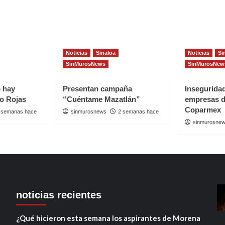
Noticias
Sinaloa
Noticias
Si
SinMurosNews
SinMurosNew
o hay
Presentan campaña
Insegurida
io Rojas
“Cuéntame Mazatlán”
empresas d
Coparmex
 semanas hace
sinmurosnews
2 semanas hace
sinmurosne
noticias recientes
¿Qué hicieron esta semana los aspirantes de Morena