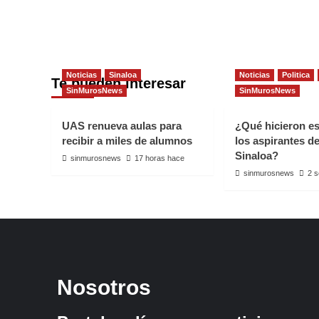
Noticias
Sinaloa
Noticias
Politica
Te pueden interesar
SinMurosNews
SinMurosNews
UAS renueva aulas para
¿Qué hicieron e
recibir a miles de alumnos
los aspirantes d
Sinaloa?
sinmurosnews
17 horas hace
sinmurosnews
2 
Nosotros