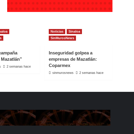
naloa
Noticias
Sinaloa
s
SinMurosNews
 campaña
Inseguridad golpea a
 Mazatlán”
empresas de Mazatlán:
Coparmex
s
2 semanas hace
sinmurosnews
2 semanas hace