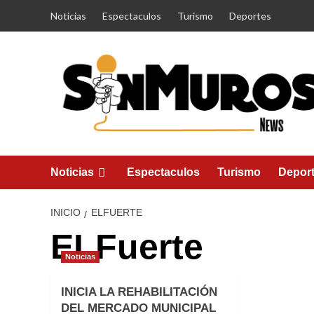
Saltar
Noticias
Espectaculos
Turismo
Deportes
al
contenido
Noticias
Espectaculos
Turismo
Depor
INICIO
ELFUERTE
ELFuerte
Noticias
INICIA LA REHABILITACIÓN
DEL MERCADO MUNICIPAL