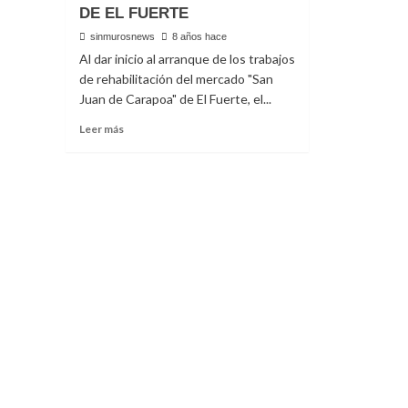
DE EL FUERTE
sinmurosnews
8 años hace
Al dar inicio al arranque de los trabajos
de rehabilitación del mercado "San
Juan de Carapoa" de El Fuerte, el...
Read
Leer más
more
about
INICIA
LA
REHABILITACIÓN
DEL
MERCADO
MUNICIPAL
DE
EL
FUERTE