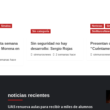
Sinaloa
Noticias
Si
Sin categoría
SinMurosNew
sta semana
Sin seguridad no hay
Presentan
e Morena en
desarrollo: Sergio Rojas
“Cuéntame
sinmurosnews
2 semanas hace
sinmurosnew
semanas hace
noticias recientes
UAS renueva aulas para recibir a miles de alumnos