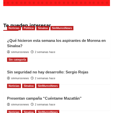
Te pueden interesar
Noticias
Politica
Sinaloa
SinMurosNews
¿Qué hicieron esta semana los aspirantes de Morena en
Sinaloa?
sinmurosnews
2 semanas hace
Sin categoría
Sin seguridad no hay desarrollo: Sergio Rojas
sinmurosnews
2 semanas hace
Noticias
Sinaloa
SinMurosNews
Presentan campaña “Cuéntame Mazatlán”
sinmurosnews
2 semanas hace
Noticias
Sinaloa
SinMurosNews